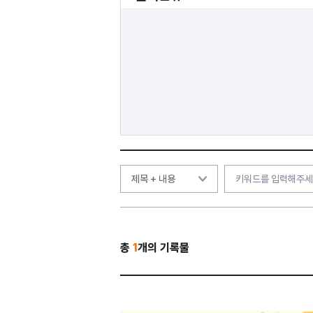
총
1
개의 기록물