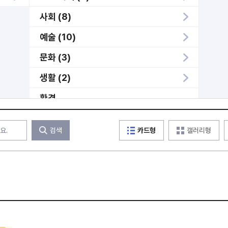
사회 (8)
예술 (10)
문화 (3)
생활 (2)
환경
학술
검색
카드형
갤러리형
역사
인물
기업
과학
메타버스