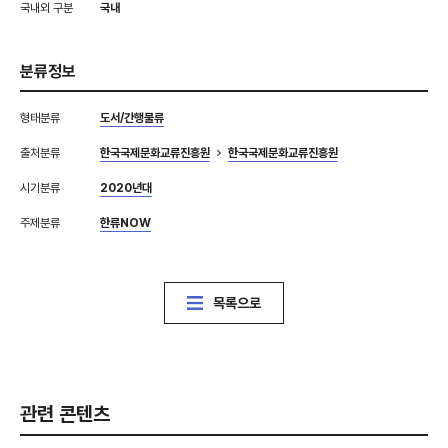
국내외 구분
국내
분류정보
형태분류
도서/간행물류
출처분류
한국국제문화교류진흥원
한국국제문화교류진흥원
시기분류
2020년대
주제분류
한류NOW
목록으로
관련 콘텐츠