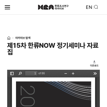
EN
아카이브 탐색
제15차 한류NOW 정기세미나 자료
집
다운로드