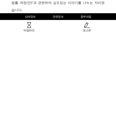
상세정보
관련정보
첨부파일
타임라인
포스트
생산정보
[생산자]한국기록전문가협회, 2015.09.14
형태분류
문서류 > 웹문서류
다른 기록
출처분류
한국기록전문가협회
다른 기록