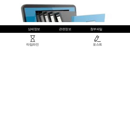
상세정보
관련정보
첨부파일
공유하기
타임라인
포스트
소개
사단법인 한국기록전문가협회 아카이브
생산정보
Copyright © 사단법인 한국기록전문가협회 All rights reserved.
[생산자]한국기록전문가협회, 2017.10.16
powered by 아카이브센터(주)
형태분류
문서류 > 웹문서류
다른 기록
시기분류
출처분류