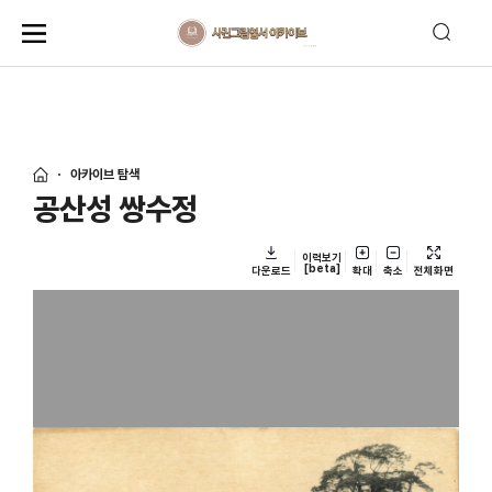
아카이브 탐색
공산성 쌍수정
이력보기
[beta]
다운로드
확대
축소
전체화면