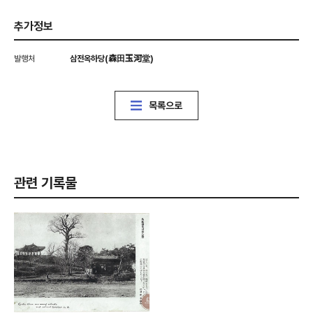
추가정보
발행처
삼전옥하당(森田玉河堂)
목록으로
관련 기록물