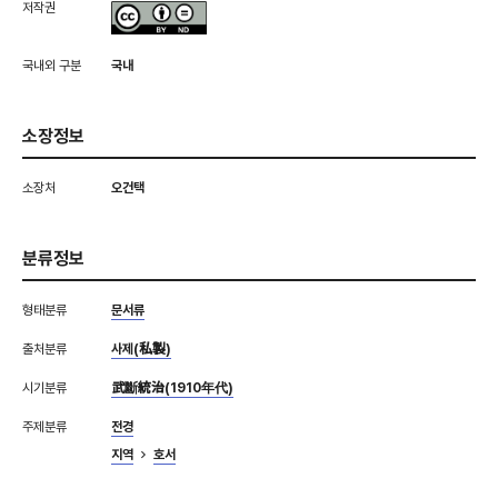
저작권
국내외 구분
국내
소장정보
소장처
오건택
분류정보
형태분류
문서류
출처분류
사제(私製)
시기분류
武斷統治(1910年代)
주제분류
전경
지역
호서