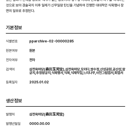
것으로 보아 경술국치 이후 일제가 신무일왕 탄신을 기념하여 진행한 대대적인 식목행사 장
면의 일부로 추정된다.
기본정보
식별번호
pparchive-02-00000285
원본여부
원본
전자여부
전자
검색어
삼전옥하당(森田玉河堂),삼전옥하당,모리다,쌍수정,산성공원,공산성,왕
궁지,추정왕궁지,식목행사,식목,식재작업,느티나무,사진그림엽서,회엽서
등록일자
2025.01.02
생산정보
발행처
삼전옥하당(森田玉河堂)
발행년월일
0000.00.00