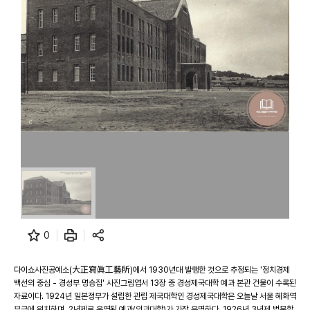
0
다이쇼사진공예소(大正寫眞工藝所)에서 1930년대 발행한 것으로 추정되는 '정치경제
백선의 중심 - 경성부 명승집' 사진그림엽서 13장 중 경성제국대학 예과 본관 건물이 수록된
자료이다. 1924년 일본정부가 설립한 관립 제국대학인 경성제국대학은 오늘날 서울 혜화역
부근에 위치하며, 2년제로 운영된 예과(의과대학)가 가장 유명하다. 1926년 3년제 법문학