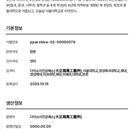
부(법과, 문과, 사학과, 철학과 등 4개 학과)와 4년제 의학부로 개편된 후 한반도 최초의 종
합대학으로 거듭났고, 오늘날 서울대학교로 이어진다.
기본정보
식별번호
pparchive-02-00000376
원본여부
원본
전자여부
전자
검색어
다이쇼사진공예소(大正寫眞工藝所),서울대학교,경성제국대학교,제대,
경성제대,의과대학,예과,의예과,대학로,본관
등록일자
2025.10.15
생산정보
발행처
다이쇼사진공예소(大正寫眞工藝所)
발행년월일
0000.00.00