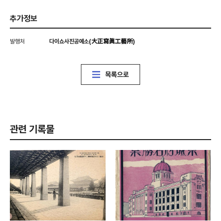
추가정보
발행처
다이쇼사진공예소(大正寫眞工藝所)
목록으로
관련 기록물