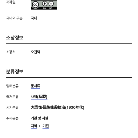
저작권
국내외 구분
국내
소장정보
소장처
오건택
분류정보
형태분류
문서류
출처분류
사제(私製)
시기분류
大恐慌·民族抹殺統治(1930年代)
주제분류
기관 및 시설
지역
기전