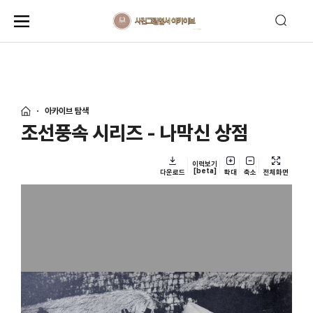
아카이브 탐색
조선풍속 시리즈 - 나막신 상점
이력보기
[beta]
다운로드
확대
축소
전체화면