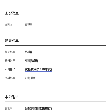
소장정보
소장처
오건택
분류정보
형태분류
문서류
출처분류
사제(私製)
시기분류
武斷統治(1910年代)
주제분류
민속·풍속
추가정보
발행처
일출상행(日之出商行)