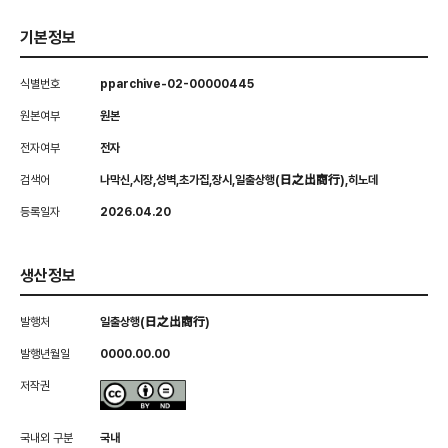
기본정보
식별번호
pparchive-02-00000445
원본여부
원본
전자여부
전자
검색어
나막신,시장,성벽,초가집,장시,일출상행(日之出商行),히노데
등록일자
2026.04.20
생산정보
발행처
일출상행(日之出商行)
발행년월일
0000.00.00
저작권
국내외 구분
국내