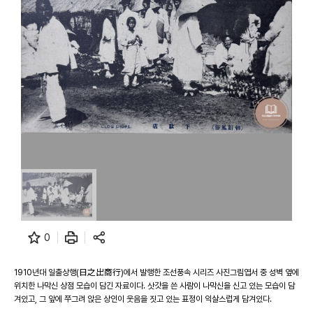
0
1910년대 일출상행(日之出商行)에서 발행한 조선풍속 시리즈 사진그림엽서 중 성벽 옆에
위치한 나막신 상점 모습이 담긴 자료이다. 삿갓을 쓴 사람이 나막신을 신고 있는 모습이 담
겨있고, 그 앞에 쭈그려 앉은 상인이 웃음을 짓고 있는 표정이 익살스럽게 담겨있다.