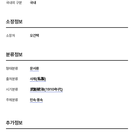
국내외 구분
국내
소장정보
소장처
오건택
분류정보
형태분류
문서류
출처분류
사제(私製)
시기분류
武斷統治(1910年代)
주제분류
민속·풍속
추가정보