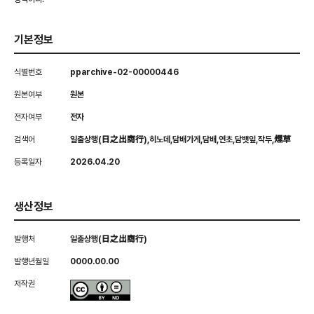
기본정보
식별번호
pparchive-02-00000446
원본여부
원본
전자여부
전자
검색어
일출상행(日之出商行),히노데,담배가게,담배,연초,담뱃잎,작두,煙草
등록일자
2026.04.20
생산정보
발행처
일출상행(日之出商行)
발행년월일
0000.00.00
저작권