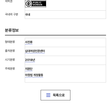
저작권
국내외 구분
국내
분류정보
형태분류
사진류
출처분류
십대여성인권센터
시기분류
2018년
주제분류
지원단
아청법 개정활동
목록으로