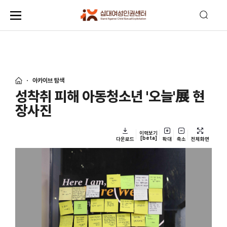
아카이브 탐색
성착취 피해 아동청소년 '오늘'展 현
장사진
이력보기
[beta]
다운로드
확대
축소
전체화면