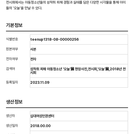
전시회에서는 아동청소년들의 성착취 피해 경험과 실태를 담은 다양한 시각물을 통해 아이
들의 '오늘'을 만날 수 있다.
기본정보
식별번호
teenup1318-08-00000256
원본여부
사본
전자여부
전자
검색어
성착취 피해 아동청소년 '오늘'展 현장사진,전시회,'오늘'展,2018년 전
시회
등록일자
2023.11.09
생산정보
생산자
십대여성인권센터
생산일자
2018.00.00