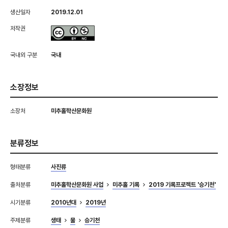
생산일자
2019.12.01
저작권
국내외 구분
국내
소장정보
소장처
미추홀학산문화원
분류정보
형태분류
사진류
출처분류
미추홀학산문화원 사업
미추홀 기록
2019 기록프로젝트 '승기천'
시기분류
2010년대
2019년
주제분류
생태
물
승기천