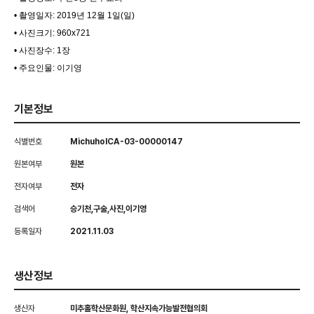
• 촬영일자: 2019년 12월 1일(일)
• 사진크기: 960x721
• 사진장수: 1장
• 주요인물: 이기영
기본정보
식별번호
MichuholCA-03-00000147
원본여부
원본
전자여부
전자
검색어
승기천,구술,사진,이기영
등록일자
2021.11.03
생산정보
생산자
미추홀학산문화원, 학산지속가능발전협의회