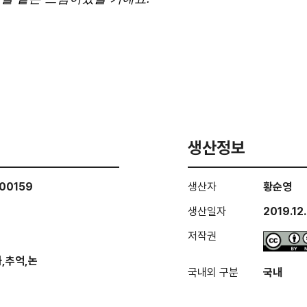
생산정보
00159
생산자
황순영
생산일자
2019.12
저작권
,추억,논
국내외 구분
국내