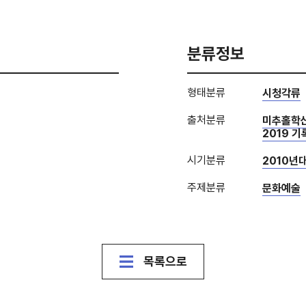
분류정보
형태분류
시청각류
출처분류
미추홀학
2019 기
시기분류
2010년
주제분류
문화예술
목록으로