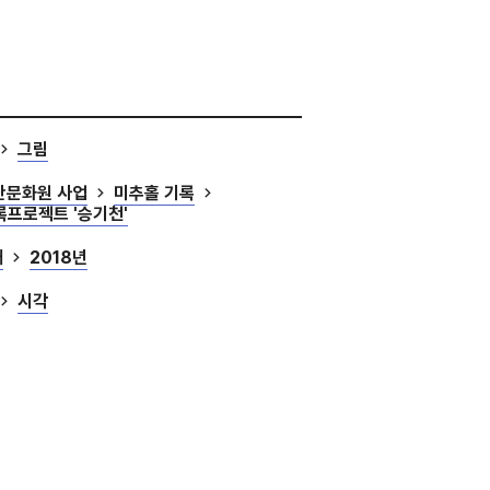
그림
산문화원 사업
미추홀 기록
록프로젝트 '승기천'
대
2018년
시각