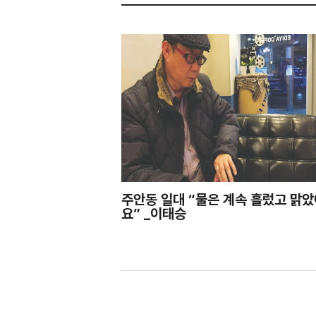
주안동 일대 “물은 계속 흘렀고 맑
요” _이태승