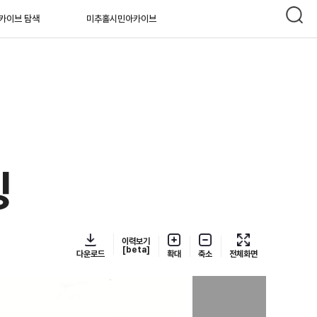
카이브 탐색
미추홀시민아카이브
잉
이력보기
[beta]
다운로드
확대
축소
전체화면