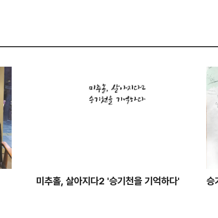
미추홀, 살아지다2 '승기천을 기억하다'
승