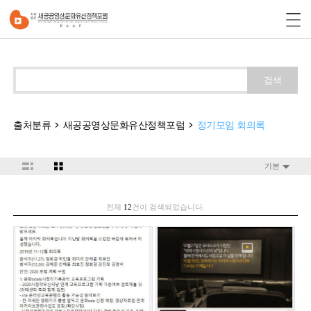
검색
출처분류
새공공영상문화유산정책포럼
정기모임 회의록
기본
전체
12
건이 검색되었습니다.