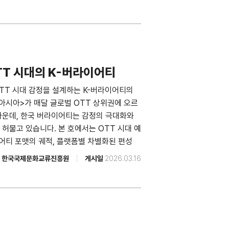
어가 생겨날 만큼 케이팝이 주류 문화로 자리잡
해 해외 수용자의 눈에 비친 케이팝을 들여다
확장 박정빈 대중음악평론가 변화하
이슨대학교 국제학과 교수, 글로벌 K-컬처 센
미묘 대중음악평론가 새로운 무대는 ‘혹시
 인터뷰 김정현 한국국제문화교류진흥원 문화교
OTT 시대의 K-버라이어티
마니아, 멕시코를 통해 라틴의 세계로 이은아
OTT 시대 감정을 설계하는 K-버라이어티의
엔터산업 주가 분석 임수진 키움증권 리서치
 아시아>가 매달 글로벌 OTT 상위권에 오르
김회재 대신증권 미디어산업 연구위원 [소셜미
가운데, 한국 버라이어티는 감정의 극대화와
’의 다층성 홍민정 아르스프락시아 연구원
허물고 있습니다. 본 호에서는 OTT 시대 예
l research@kofice.or.kr 발행처 한국국제
어티 포맷의 궤적, 플랫폼별 차별화된 편성
편집 이현지, 김정현 디자인 디자인인트로 발
 포맷 수출 성과와 <흑백요리사> 표절 논란
한국국제문화교류진흥원
게시일
2026.03.16
청자들이 K-예능에서 주목한 지점도 함께 조명
 대중문화평론가 진화하는 K-버라이어티 포
 레시피, 같은 예능 다른 선택: OTT 플
사회연구소 선임연구원 K-버라이어티의 글
 (주)썸씽스페셜 대표이사 겸 총괄 프로듀서