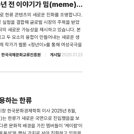
목하는 한류 : 영화에서 예능으로 민지은 한국문
00년 전 이야기가 밈(meme)
석 임수진 키움증권 리서치센터 애널리스트
드로 한류 콘텐츠의 새로운 진화를 조명합니다.
미디어산업 연구위원 [소셜미디어 빅데이터 활
르 실험을 결합해 글로벌 시장의 주목을 받았
민정 아르스프락시아 연구원 TEL 02
 제작의 새로운 가능성을 제시하고 있습니다. 본
earch@kofice.or.kr 발행처 한국국제문화교류
그리고 두 요소의 융합이 만들어내는 새로운 생
지, 김정현 디자인 디자인인트로 발행일
이레 작가가 웹툰 <정년이>를 통해 여성국극을
공명하며 밈으로 확산되는 현상, KOFICE
한국국제문화교류진흥원
게시일
2026.01.23
무대 등을 통해 한류의 현재를 함께 확인합니
시장 경쟁력 윤석진 충남대학교 국문과 교수
다. 고유의 역사적 맥락을 현대적 감각과 상
사의 보편성을 확보하는 동시에 한국적인 것의
수 있는, ‘장르 문법을 결합하는 하이브리드
 ‘판타지·로맨스·요리·역사’ 장르 문법을 교
 포용하는 한류
 로컬리티와 세계인의 감수성 사이 간 조응을
창 한국문화경제학회 이사 2025년 8월,
를 통해서 한국적인 로컬리티를 어떻게 세계
E)는 한류가 새로운 국면으로 진입했음을 보
컬리티를 보편적인 감수성의 장르 문법으로 활
 다른 문화적 배경을 가진 멤버들이 '케이팝'이
의 경쟁력을 지속시킬 수 있을 것이다. 한류가
 포용성'을 핵심 가치로 삼아 진화하고 있음을