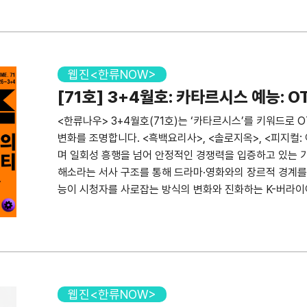
장의 목소리를 직접 들어보고, 'Kpopmania'라는 신조
은 멕시코 사례도 함께 짚어봅니다. 나아가 빅데이터를 통
봅니다. 바뀐 무대, 바뀌는 음악: 케이팝 공연산업의 
는 ‘K’의 의미와 새로운 시대의 케이팝 이규탁 한국조지메
터장 케이팝 댄스 챌린지와 생일 카페가 말해주는 것들 
웹진<한류NOW>
나’에서 시작된다 : 전석환 모드하우스 신인개발팀 팀장
[71호] 3+4월호: 카타르시스 예능: 
류연구센터 연구원 [지역 한류 심층분석: 멕시코] 케이팝
<한류나우> 3+4월호(71호)는 ‘카타르시스’를 키워드로 
서울대학교 라틴아메리카연구소 교수 2026년 3~4월 
변화를 조명합니다. <흑백요리사>, <솔로지옥>, <피지컬:
센터 애널리스트 2026년 3~4월 미디어산업 주가 분석 
며 일회성 흥행을 넘어 안정적인 경쟁력을 입증하고 있는 
디어 빅데이터 활용 한류 브리핑] 정의되고 체감되는 ‘K
해소라는 서사 구조를 통해 드라마·영화와의 장르적 경계를 
TEL 02 3150 4818/4821 FAX 02 3150 4872 E-Mai
능이 시청자를 사로잡는 방식의 변화와 진화하는 K-버라이
문화교류진흥원 발행인 박창식 후원 문화체육관광부 기획·
전략을 중심으로 이러한 변화의 흐름을 살펴봅니다. 아울러
행일 2026년 5월 22일 E-ISSN 2714-0431
을 통해 K-버라이어티 IP 보호의 과제를 짚고, 프랑스 시
합니다. 요즘 예능 : 무엇이 시청자를 사로잡았나 정덕현
맷 표시영 강원대학교 미디어커뮤니케이션학과 교수 카타르시스
랫폼별 버라이어티 편성 전략 한영주 성균관대학교 메타
로벌 시장, 끊임없이 보호하고 장기적으로 접근하라 황진우
웹진<한류NOW>