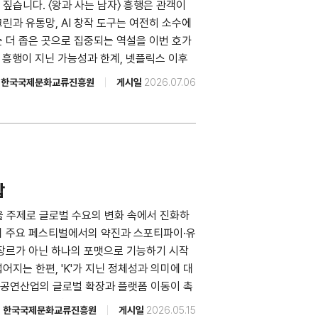
짚습니다. 〈왕과 사는 남자〉 흥행은 관객이
린과 유통망, AI 창작 도구는 여전히 소수에
 더 좁은 곳으로 집중되는 역설을 이번 호가
의 흥행이 지닌 가능성과 한계, 넷플릭스 이후
 도입이 가져온 창작 권력의 재편, 전략적 동맹
한국국제문화교류진흥원
게시일
2026.07.06
프라인 공급 부족을 안은 인도 한류의 명암도
속 AI 사용을 둘러싼 팬덤의 이중적 정서를
적 한계 사이 이우빈 <씨네21> 기자 넷플
원 콘텐츠IP전략팀 팀장 AI 시대 공영방송의
민서 경희대학교 미디어커뮤니케이션대학원 교수
학교 아시아태평양연구과 박사과정 [지역
팝
 좁은 공급 경로 맹현철 서울대학교 아시아연구
 팝'을 주제로 글로벌 수요의 변화 속에서 진화하
수진 키움증권 리서치센터 애널리스트 2026
외 주요 페스티벌에서의 약진과 스포티파이·유
산업 연구위원 [소셜미디어 빅데이터 활용 한
 장르가 아닌 하나의 포맷으로 기능하기 시작
 아르스프락시아 연구원 TEL 02 3150
지는 한편, 'K'가 지닌 정체성과 의미에 대
fice.or.kr 발행처 한국국제문화교류진흥원 발행인
팝 공연산업의 글로벌 확장과 플랫폼 이동이 촉
구센터 센터장, 김정현 연구원 디자인 디자인
신인개발팀 팀장과의 인터뷰를 통해 케이팝 현
한국국제문화교류진흥원
게시일
2026.05.15