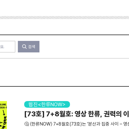
검색
웹진<한류NOW>
[73호] 7+8월호: 영상 한류, 권력의 이
대하여
🤔 〈한류NOW〉 7+8월호(73호)는 '분산과 집중 사이 – 