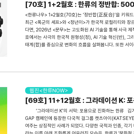
[지역 한류 심층분석: 프랑스] 예술의 나라 ‘프랑스’가 주
[70호] 1+2월호 : 한류의 정반합: 5
화매개연구소 소장 2026년 1~2월 엔터산업 주가 분
이 되기까지
<한류나우> 1+2월호(70호)는 ‘정반합(正反合)’을 키워
2026년 1~2월 미디어산업 주가 분석 김회재 대신증권 
최근 <폭군의 셰프>와 <정년이>가 한국적 로컬리티와 장
용 한류 브리핑] 뛰어넘기 좋은 1인치의 장벽이 되려면 홍
다면, 2026년 <문무>는 고도화된 AI 기술을 통해 사극
3150 4818/4821 FAX 02 3150 4872 E-Mail res
호에서는 사극의 한국적 원형성(정), AI 기술 혁신(반), 
진흥원 발행인 박창식 후원 문화체육관광부 기획·편집 이현
태계(합)를 중심으로 변화의 흐름을 살펴봅니다. 또한 서
2026년 3월 27일 E-ISSN 2714-0431
되살린 과정, 사우디아라비아에서 한국 사극이 왕정 문화와 
빅데이터 대시보드가 포착한 2025년 케이팝 연말 시상식 
다. ​ 장르적 하이브리드로 무장한 K-사극의 글로벌 
K-사극은 역사적 고증에 충실한 정통 사극의 틀에서 벗어났
상력으로 재해석하고 다양한 장르 문법을 결합하면서, 서
세계화 기반을 구축했다. 역사적 배경 지식 없이도 공감할 
웹진<한류NOW>
전략’을 글로벌 경쟁력의 핵심으로 삼았다. <폭군의 셰프>는
[69호] 11+12월호 : 그라데이션 K:
직하여 만든 조선 시대 배경의 판타지 사극으로, 한국적인
​ ‘그라데이션 K’의 서막: 포용으로 진화하는 한류 김기
성공시켰다. 이처럼 K-사극의 경쟁력은 장르적 하이브리드
GAP 캠페인에 등장한 다국적 걸그룹 캣츠아이(KATSEY
화할 수 있을 것인지에 달려 있다. 한국 역사에 내재한 로
여주는 상징적인 사례가 되었다. 다양한 국적과 인종, 각기
성화할 때, K-사극의 진입 장벽을 낮추고 글로벌 시장에서
라는 이름 아래 조화롭게 어우러진 모습은, 한류가 '문화적