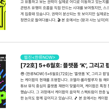
고 유통하고 보는 권력이 실제로 어디로 이동하고 있는지를 
콘텐츠 유행의 흐름을 직접 만드는 시대를 보여줬지만, 스크
게 집중돼 있습니다. 권력이 분산되는 듯 보이지만 실제로는
정면으로 들여다봅니다. 🎬 본 호에서는 〈왕과 사는 남자〉
IP 비즈니스의 역설을 짚습니다. 공영방송의 AI 제작 체제
단계에 접어든 한일 공동제작의 과제, 넷플릭스 의존과 오
함께 조명합니다. 나아가 빅데이터로 살펴본 케이팝 콘텐츠 
살펴봅니다. 〈왕과 사는 남자〉, 극장가의 가능성과 구조
릭스 이후, 플랫폼 시대 IP의 역설 손태영 한국콘텐츠진흥
새로운 딜레마 : 창작의 민주화와 기술 권력의 재편 박
웹진<한류NOW>
한일 공동제작, 가능성과 구조적 과제 류지현 와세다대
[72호] 5+6월호: 플랫폼 ‘K’, 그리고 
한류 심층분석: 인도] 인도 한류의 명암 : 높은 선호도와
😎 〈한류NOW〉 5+6월호(72호)는 '플랫폼 'K', 그리고
소 방문연구원 2026년 5~6월 엔터산업 주가 분석 임
는 케이팝의 현재를 조명합니다. 코첼라·롤라팔루자 등 해
년 5~6월 미디어산업 주가 분석 김회재 대신증권 미디어
튜브 뮤직 중심의 플랫폼 재편이 맞물리며, 케이팝은 특정
류 브리핑] AI와 케이팝, 불편함과 수용 사이에서 홍민정
했습니다. 그 과정에서 케이팝의 음악적 스펙트럼이 한층 넓어
4821 FAX 02 3150 4872 E-Mail research@ko
한 논의도 함께 깊어지고 있습니다. 🎵 본 호에서는 케이
박창식 후원 문화체육관광부 기획·편집 이현지 문화교류연
발한 장르 다변화 양상을 살펴봅니다. 아울러 모드하우스 
인트로 발행일 2026년 7월 22일 E-ISSN 2714-0431