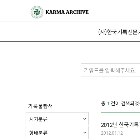
(사)한국기록전문
총
건이 검색되었
1
기록물탐색
시기분류
2012년 한국기
형태분류
2012.01.12