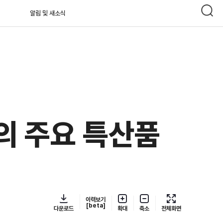
알림 및 새소식
의 주요 특산품
이력보기
[beta]
다운로드
확대
축소
전체화면