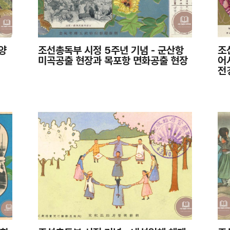
양
조선총독부 시정 5주년 기념 - 군산항
조
미곡공출 현장과 목포항 면화공출 현장
어
전