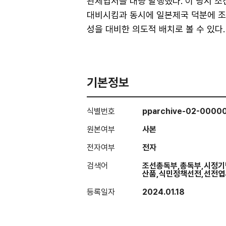
관제엽서를 대량 발행했다. 이 당시 
대비시킴과 동시에 일본제국 덕분에 조
성을 대비한 의도적 배치로 볼 수 있다.
기본정보
식별번호
pparchive-02-0000
원본여부
사본
전자여부
전자
검색어
조선총독부,총독부,시정기
산품,식민정책선전,선전엽
등록일자
2024.01.18