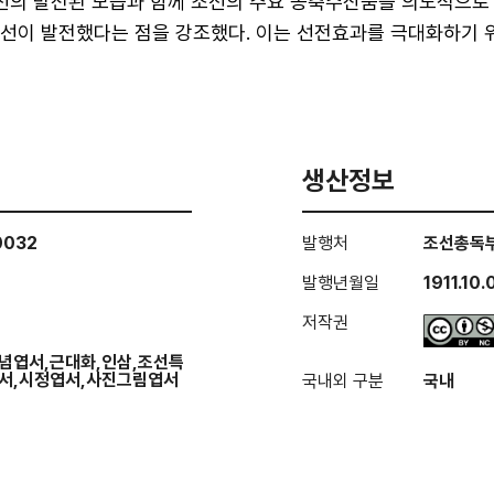
조선의 발전된 모습과 함께 조선의 주요 농축수산품을 의도적으
선이 발전했다는 점을 강조했다. 이는 선전효과를 극대화하기 
생산정보
0032
발행처
조선총독
발행년월일
1911.10.
저작권
념엽서,근대화,인삼,조선특
서,시정엽서,사진그림엽서
국내외 구분
국내