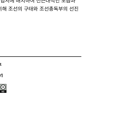
로 엽서에 배치하여 전근대적인 모습과
위해 조선의 구태와 조선총독부의 선진
부
01