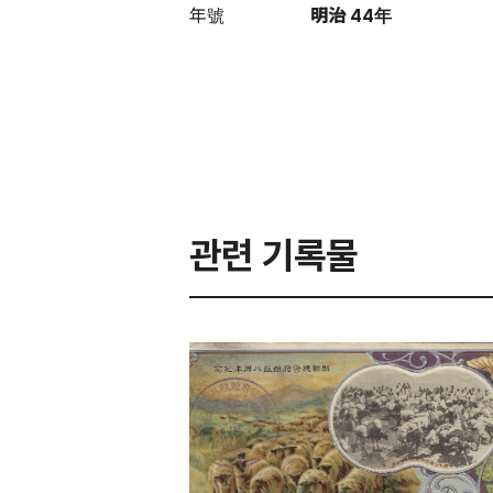
年號
明治 44年
관련 기록물