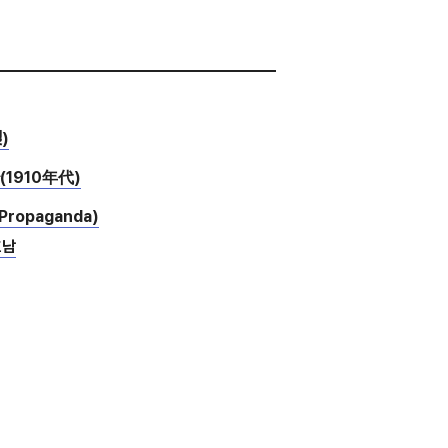
)
1910年代)
ropaganda)
호남