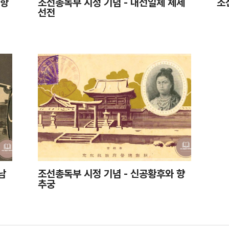
포항
조선총독부 시정 기념 - 내선일체 체제
조
선전
남
조선총독부 시정 기념 - 신공황후와 향
추궁