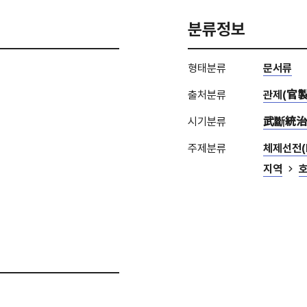
분류정보
형태분류
문서류
출처분류
관제(官製
시기분류
武斷統治(
주제분류
체제선전(P
지역