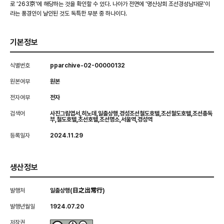
로 '263京'에 해당하는 것을 확인할 수 있다. 나아가 전면에 '명산상회 조선경성남대문'이
라는 풍경인이 날인된 것도 독특한 부분 중 하나이다.
기본정보
식별번호
pparchive-02-00000132
원본여부
원본
전자여부
전자
검색어
사진그림엽서,히노데,일출상행,경성조선철도호텔,조선철도호텔,조선총독
부,철도호텔,조선호텔,조선명소,서울역,경성역
등록일자
2024.11.29
생산정보
발행처
일출상행(日之出常行)
발행년월일
1924.07.20
저작권