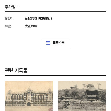
추가정보
발행처
일출상행(日之出常行)
年號
大正13年
목록으로
관련 기록물