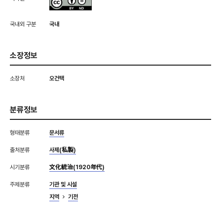
국내외 구분
국내
소장정보
소장처
오건택
분류정보
형태분류
문서류
출처분류
사제(私製)
시기분류
文化統治(1920年代)
주제분류
기관 및 시설
지역
기전