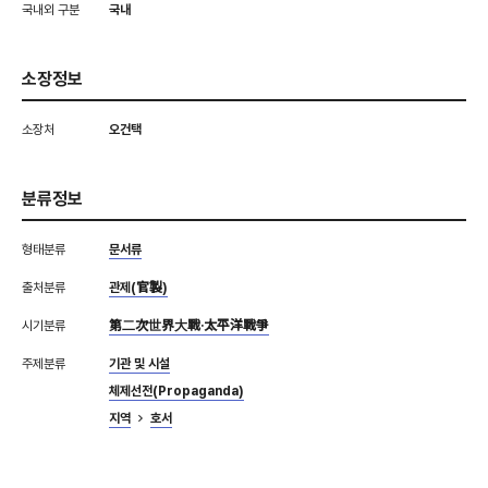
국내외 구분
국내
소장정보
소장처
오건택
분류정보
형태분류
문서류
출처분류
관제(官製)
시기분류
第二次世界大戰·太平洋戰爭
주제분류
기관 및 시설
체제선전(Propaganda)
지역
호서