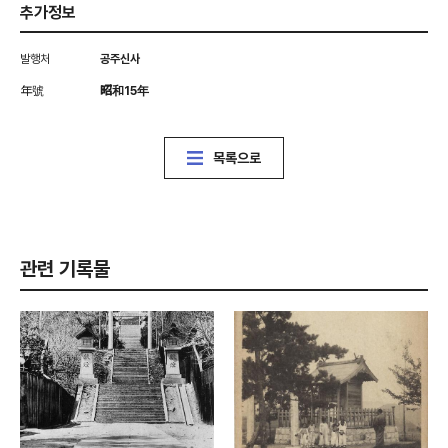
추가정보
발행처
공주신사
年號
昭和15年
목록으로
관련 기록물