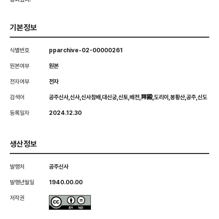
기본정보
식별번호
pparchive-02-00000261
원본여부
원본
전자여부
전자
검색어
공주신사,신사,신사참배,대신궁,신토,배전,拜殿,도리이,봉황산,공주,신도
등록일자
2024.12.30
생산정보
발행처
공주신사
발행년월일
1940.00.00
저작권