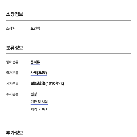
소장정보
소장처
오건택
분류정보
형태분류
문서류
출처분류
사제(私製)
시기분류
武斷統治(1910年代)
주제분류
전경
기관 및 시설
지역
해서
추가정보