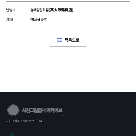
발행처
영태랑잡화점(英太郞雜貨店)
年號
明治44年
목록으로
사진그림엽서 아카이브(PPA)