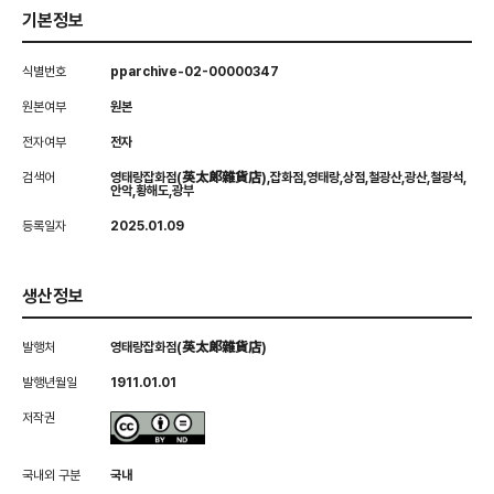
기본정보
식별번호
pparchive-02-00000347
원본여부
원본
전자여부
전자
검색어
영태랑잡화점(英太郞雜貨店),잡화점,영태랑,상점,철광산,광산,철광석,
안악,황해도,광부
등록일자
2025.01.09
생산정보
발행처
영태랑잡화점(英太郞雜貨店)
발행년월일
1911.01.01
저작권
국내외 구분
국내