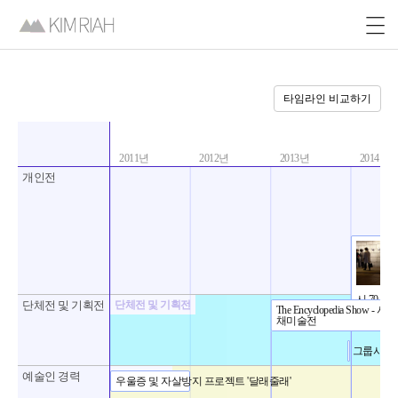
타임라인 비교하기
2011년
2012년
2013년
2014년
개인전
시 70분
단체전 및 기획전
단체전 및 기획전
The Encyclopedia Show 
채미술전
그룹시화전
예술인 경력
예술인 경력
우울증 및 자살방지 프로젝트 '달래줄래'