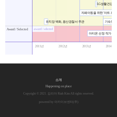
LG생활건강 ‘Choc
자폐아동을 위한 '아트 프
유치장 벽화, 용산경찰서 주관
기숙형대
Award / Selected
award / selected
아티온 선정 작가
2011년
2012년
2013년
2014년
소개
Happening on place
Copyright © 2021. 김리아 Riah Kim All rights reserved.
powered by 아카이브센터(주)