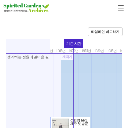
타임라인 비교하기
기준 시간
1960년
1965년
1970년
1975년
1980년
1985년
1990
생각하는 정원이 걸어온 길
개척기
분
성범영 원장,
제주 첫 방문