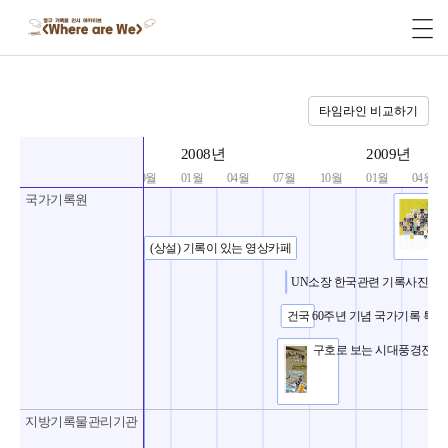
타임라인 비교하기
기준 시간
2008년
2009년
10월
01월
04월
07월
10월
01월
04월
국가기록원
(상설) 기록이 있는 영상카페
UN소장 한국관련 기록사진 전시
건국 60주년 기념 국가기록 특
구호로 보는 시대풍경전
지방기록물관리기관