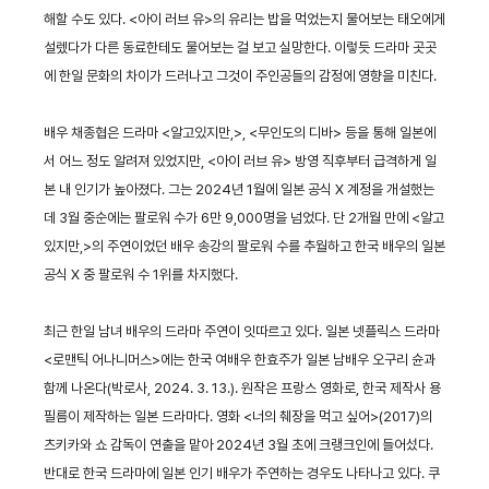
해할 수도 있다. <아이 러브 유>의 유리는 밥을 먹었는지 물어보는 태오에게
설렜다가 다른 동료한테도 물어보는 걸 보고 실망한다. 이렇듯 드라마 곳곳
에 한일 문화의 차이가 드러나고 그것이 주인공들의 감정에 영향을 미친다.
배우 채종협은 드라마 <알고있지만,>, <무인도의 디바> 등을 통해 일본에
서 어느 정도 알려져 있었지만, <아이 러브 유> 방영 직후부터 급격하게 일
본 내 인기가 높아졌다. 그는 2024년 1월에 일본 공식 X 계정을 개설했는
데 3월 중순에는 팔로워 수가 6만 9,000명을 넘었다. 단 2개월 만에 <알고
있지만,>의 주연이었던 배우 송강의 팔로워 수를 추월하고 한국 배우의 일본
공식 X 중 팔로워 수 1위를 차지했다.
최근 한일 남녀 배우의 드라마 주연이 잇따르고 있다. 일본 넷플릭스 드라마
<로맨틱 어나니머스>에는 한국 여배우 한효주가 일본 남배우 오구리 슌과
함께 나온다(박로사, 2024. 3. 13.). 원작은 프랑스 영화로, 한국 제작사 용
필름이 제작하는 일본 드라마다. 영화 <너의 췌장을 먹고 싶어>(2017)의
츠키카와 쇼 감독이 연출을 맡아 2024년 3월 초에 크랭크인에 들어섰다.
반대로 한국 드라마에 일본 인기 배우가 주연하는 경우도 나타나고 있다. 쿠