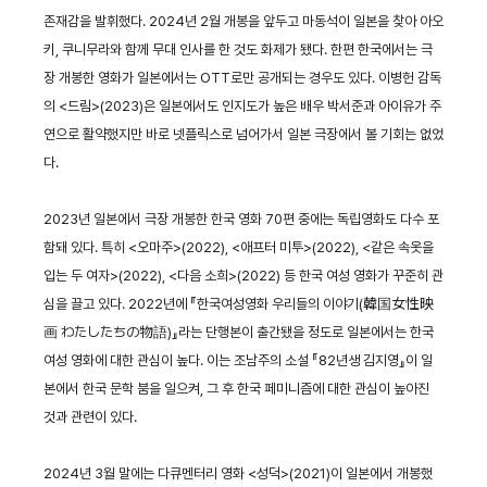
존재감을 발휘했다. 2024년 2월 개봉을 앞두고 마동석이 일본을 찾아 아오
키, 쿠니무라와 함께 무대 인사를 한 것도 화제가 됐다. 한편 한국에서는 극
장 개봉한 영화가 일본에서는 OTT로만 공개되는 경우도 있다. 이병헌 감독
의 <드림>(2023)은 일본에서도 인지도가 높은 배우 박서준과 아이유가 주
연으로 활약했지만 바로 넷플릭스로 넘어가서 일본 극장에서 볼 기회는 없었
다.
2023년 일본에서 극장 개봉한 한국 영화 70편 중에는 독립영화도 다수 포
함돼 있다. 특히 <오마주>(2022), <애프터 미투>(2022), <같은 속옷을
입는 두 여자>(2022), <다음 소희>(2022) 등 한국 여성 영화가 꾸준히 관
심을 끌고 있다. 2022년에 『한국여성영화 우리들의 이야기(韓国女性映
画 わたしたちの物語)』라는 단행본이 출간됐을 정도로 일본에서는 한국
여성 영화에 대한 관심이 높다. 이는 조남주의 소설 『82년생 김지영』이 일
본에서 한국 문학 붐을 일으켜, 그 후 한국 페미니즘에 대한 관심이 높아진
것과 관련이 있다.
2024년 3월 말에는 다큐멘터리 영화 <성덕>(2021)이 일본에서 개봉했