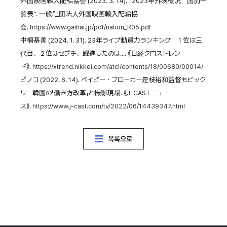
外国映画輸入配給協会 (2023. 3. 14). “2023年外映概況 国別一
覧表”. 一般社団法人外国映画輸入配給協
会.
https://www.gaihai.jp/pdf/nation_R05.pdf
中桐基善 (2024. 1. 31). 23年ライブ動員力ランキング １位は三
代目、２位はセブチ、躍進したのは.... 《日経クロストレン
ド》.
https://xtrend.nikkei.com/atcl/contents/18/00680/00014/
ピノコ (2022. 6. 14). ベイビー・ブローカー是枝裕和監督もビック
リ 韓国の「働き方改革」と撮影現場. 《J-CASTニュー
ス》.
https://www.j-cast.com/tv/2022/06/14439347.html
목록으로