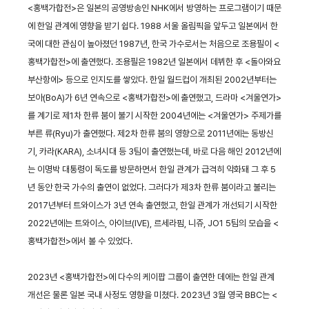
<홍백가합전>은 일본의 공영방송인 NHK에서 방영하는 프로그램이기 때문
에 한일 관계에 영향을 받기 쉽다. 1988 서울 올림픽을 앞두고 일본에서 한
국에 대한 관심이 높아졌던 1987년, 한국 가수로서는 처음으로 조용필이 <
홍백가합전>에 출연했다. 조용필은 1982년 일본에서 데뷔한 후 <돌아와요
부산항에> 등으로 인지도를 쌓았다. 한일 월드컵이 개최된 2002년부터는
보아(BoA)가 6년 연속으로 <홍백가합전>에 출연했고, 드라마 <겨울연가>
를 계기로 제1차 한류 붐이 불기 시작한 2004년에는 <겨울연가> 주제가를
부른 류(Ryu)가 출연했다. 제2차 한류 붐의 영향으로 2011년에는 동방신
기, 카라(KARA), 소녀시대 등 3팀이 출연했는데, 바로 다음 해인 2012년에
는 이명박 대통령이 독도를 방문하면서 한일 관계가 급격히 악화돼 그 후 5
년 동안 한국 가수의 출연이 없었다. 그러다가 제3차 한류 붐이라고 불리는
2017년부터 트와이스가 3년 연속 출연했고, 한일 관계가 개선되기 시작한
2022년에는 트와이스, 아이브(IVE), 르세라핌, 니쥬, JO1 5팀의 모습을 <
홍백가합전>에서 볼 수 있었다.
2023년 <홍백가합전>에 다수의 케이팝 그룹이 출연한 데에는 한일 관계
개선은 물론 일본 국내 사정도 영향을 미쳤다. 2023년 3월 영국 BBC는 <