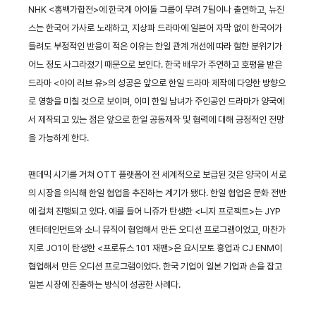
NHK <홍백가합전>에 한국계 아이돌 그룹이 무려 7팀이나 출연하고, 뉴진
스는 한국어 가사로 노래하고, 지상파 드라마에 일본어 자막 없이 한국어가
들려도 부정적인 반응이 적은 이유는 한일 관계 개선에 따라 혐한 분위기가
어느 정도 사그라졌기 때문으로 보인다. 한국 배우가 주연하고 호평을 받은
드라마 <아이 러브 유>의 성공은 앞으로 한일 드라마 제작에 다양한 방향으
로 영향을 미칠 것으로 보이며, 이미 한일 남녀가 주인공인 드라마가 양국에
서 제작되고 있는 점은 앞으로 한일 공동제작 및 협력에 대해 긍정적인 전망
을 가능하게 한다.
팬데믹 시기를 거쳐 OTT 플랫폼이 전 세계적으로 보급된 것은 양국이 서로
의 시장을 의식해 한일 협업을 추진하는 계기가 됐다. 한일 협업은 문화 전반
에 걸쳐 진행되고 있다. 예를 들어 니쥬가 탄생한 <니지 프로젝트>는 JYP
엔터테인먼트와 소니 뮤직이 협업해서 만든 오디션 프로그램이었고, 마찬가
지로 JO1이 탄생한 <프로듀스 101 재팬>은 요시모토 흥업과 CJ ENM이
협업해서 만든 오디션 프로그램이었다. 한국 기업이 일본 기업과 손을 잡고
일본 시장에 진출하는 방식이 성공한 사례다.