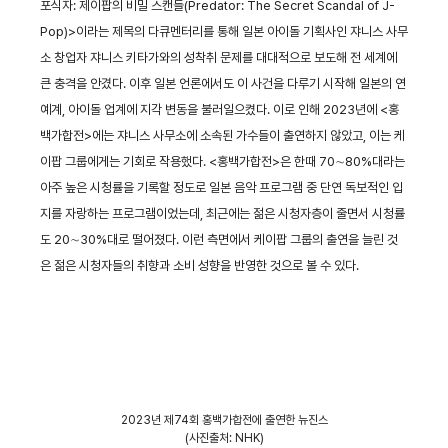
포식자: 제이팝의 비밀 스캔들(Predator: The Secret Scandal of J-
Pop)>이라는 제목의 다큐멘터리를 통해 일본 아이돌 기획사인 쟈니스 사무
소 창업자 쟈니스 키타가와의 성착취 문제를 대대적으로 보도해 전 세계에
큰 충격을 안겼다. 이후 일본 언론에서도 이 사건을 다루기 시작해 일본의 연
예계, 아이돌 업계에 지각 변동을 불러일으켰다. 이로 인해 2023년에 <홍
백가합전>에는 쟈니스 사무소에 소속된 가수들이 출연하지 않았고, 이는 케
이팝 그룹에게는 기회로 작용했다. <홍백가합전>은 한때 70∼80%대라는
아주 높은 시청률을 기록할 정도로 일본 음악 프로그램 중 단연 독보적인 입
지를 자랑하는 프로그램이었는데, 최근에는 젊은 시청자층이 줄면서 시청률
도 20∼30%대로 떨어졌다. 이런 측면에서 케이팝 그룹의 출연을 늘린 것
은 젊은 시청자들의 취향과 소비 성향을 반영한 것으로 볼 수 있다.
2023년 제74회 홍백가합전에 출연한 뉴진스
(사진출처: NHK)