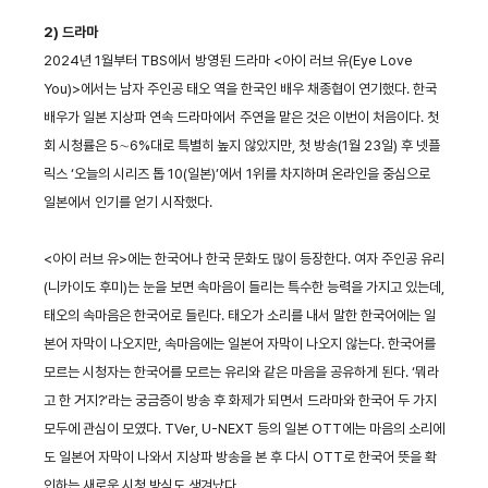
2) 드라마
2024년 1월부터 TBS에서 방영된 드라마 <아이 러브 유(Eye Love
You)>에서는 남자 주인공 태오 역을 한국인 배우 채종협이 연기했다. 한국
배우가 일본 지상파 연속 드라마에서 주연을 맡은 것은 이번이 처음이다. 첫
회 시청률은 5∼6%대로 특별히 높지 않았지만, 첫 방송(1월 23일) 후 넷플
릭스 ‘오늘의 시리즈 톱 10(일본)’에서 1위를 차지하며 온라인을 중심으로
일본에서 인기를 얻기 시작했다.
<아이 러브 유>에는 한국어나 한국 문화도 많이 등장한다. 여자 주인공 유리
(니카이도 후미)는 눈을 보면 속마음이 들리는 특수한 능력을 가지고 있는데,
태오의 속마음은 한국어로 들린다. 태오가 소리를 내서 말한 한국어에는 일
본어 자막이 나오지만, 속마음에는 일본어 자막이 나오지 않는다. 한국어를
모르는 시청자는 한국어를 모르는 유리와 같은 마음을 공유하게 된다. ‘뭐라
고 한 거지?’라는 궁금증이 방송 후 화제가 되면서 드라마와 한국어 두 가지
모두에 관심이 모였다. TVer, U-NEXT 등의 일본 OTT에는 마음의 소리에
도 일본어 자막이 나와서 지상파 방송을 본 후 다시 OTT로 한국어 뜻을 확
인하는 새로운 시청 방식도 생겨났다.