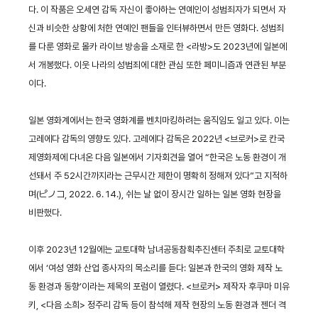
다. 이 작품은 오세연 감독 자신이 좋아하는 연예인이 성범죄자가 되면서 자
신과 비슷한 상황에 처한 연예인 팬들을 인터뷰하면서 만든 영화다. 성범죄
를 다룬 영화로 몰카 라이브 방송을 소재로 한 <라방>도 2023년에 일본에
서 개봉했다. 이웃 나라의 성범죄에 대한 관심 또한 페미니즘과 연관된 부분
이다.
일본 영화계에서는 한국 영화계를 벤치마킹하려는 움직임도 일고 있다. 이는
고레에다 감독의 영향도 있다. 고레에다 감독은 2022년 <브로커>로 칸국
제영화제에 다녀온 다음 일본에서 기자회견을 열어 “한국은 노동 환경이 개
선돼서 주 52시간까지라는 근무시간 제한이 명확히 정해져 있다”고 지적하
며(ピノコ, 2022. 6. 14.), 쉬는 날 없이 장시간 일하는 일본 영화 현장을
비판했다.
이후 2023년 12월에는 교토대학 남녀공동참획추진센터 주최로 교토대학
에서 ‘여성 영화 산업 종사자의 목소리를 듣다: 일본과 한국의 영화 제작 노
동 환경과 동향’이라는 제목의 포럼이 열렸다. <브로커> 제작자 후쿠마 미유
키, <다음 소희> 정주리 감독 등이 참석해 제작 현장의 노동 환경과 젠더 격