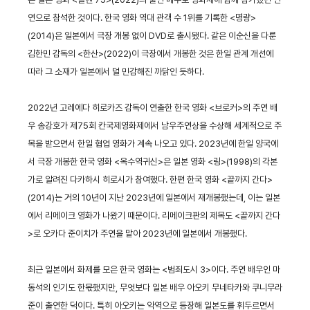
연으로 참석한 것이다. 한국 영화 역대 관객 수 1위를 기록한 <명량>
(2014)은 일본에서 극장 개봉 없이 DVD로 출시됐다. 같은 이순신을 다룬
김한민 감독의 <한산>(2022)이 극장에서 개봉한 것은 한일 관계 개선에
따라 그 소재가 일본에서 덜 민감해진 까닭인 듯하다.
2022년 고레에다 히로카즈 감독이 연출한 한국 영화 <브로커>의 주연 배
우 송강호가 제75회 칸국제영화제에서 남우주연상을 수상해 세계적으로 주
목을 받으면서 한일 협업 영화가 계속 나오고 있다. 2023년에 한일 양국에
서 극장 개봉한 한국 영화 <옥수역귀신>은 일본 영화 <링>(1998)의 각본
가로 알려진 다카하시 히로시가 참여했다. 한편 한국 영화 <끝까지 간다>
(2014)는 거의 10년이 지난 2023년에 일본에서 재개봉했는데, 이는 일본
에서 리메이크 영화가 나왔기 때문이다. 리메이크판의 제목도 <끝까지 간다
>로 오카다 준이치가 주연을 맡아 2023년에 일본에서 개봉했다.
최근 일본에서 화제를 모은 한국 영화는 <범죄도시 3>이다. 주연 배우인 마
동석의 인기도 한몫했지만, 무엇보다 일본 배우 아오키 무네타카와 쿠니무라
준이 출연한 덕이다. 특히 아오키는 악역으로 등장해 일본도를 휘두르면서