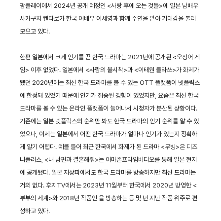
팡플레이에서 2024년 공개 예정인 <사랑 후에 오는 것들>에 일본 남배우
사카구치 켄타로가 한국 여배우 이세영과 함께 주연을 맡아 기대감을 불러
모으고 있다.
한편 일본에서 크게 인기를 끈 한국 드라마는 2021년에 공개된 <오징어 게
임> 이후 없었다. 일본에서 <사랑의 불시착>과 <이태원 클라쓰>가 화제가
됐던 2020년에는 최신 한국 드라마를 볼 수 있는 OTT 플랫폼이 넷플릭스
에 한정돼 있었기 때문에 인기가 집중된 경향이 있었지만, 요즘은 최신 한국
드라마를 볼 수 있는 온라인 플랫폼이 늘어나서 시청자가 분산된 상황이다.
기존에는 일본 넷플릭스의 순위만 봐도 한국 드라마의 인기 순위를 알 수 있
었으나, 이제는 일본에서 어떤 한국 드라마가 얼마나 인기가 있는지 정확하
게 알기 어렵다. 예를 들어 최근 한국에서 화제가 된 드라마 <무빙>은 디즈
니플러스, <내 남편과 결혼해줘>는 아마존프라임비디오를 통해 일본 현지
에 공개됐다. 일본 지상파에서도 한국 드라마를 방송하지만 최신 드라마는
거의 없다. 후지TV에서는 2023년 11월부터 한국에서 2020년 방영한 <
부부의 세계>와 2018년 작품인
을 방송하는 등 몇 년 지난 작품 위주로 편
성하고 있다.