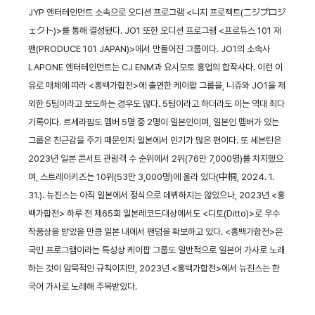
JYP 엔터테인먼트 소속으로 오디션 프로그램 <니지 프로젝트(ニジプロジ
ェクト)>를 통해 결성됐다. JO1 또한 오디션 프로그램 <프로듀스 101 재
팬(PRODUCE 101 JAPAN)>에서 만들어진 그룹이다. JO1의 소속사
LAPONE 엔터테인먼트는 CJ ENM과 요시모토 흥업의 합작사다. 이런 이
유로 매체에 따라 <홍백가합전>에 출연한 케이팝 그룹을, 니쥬와 JO1을 제
외한 5팀이라고 보도하는 경우도 많다. 5팀이라고 하더라도 이는 역대 최다
기록이다. 르세라핌도 멤버 5명 중 2명이 일본인이며, 일본인 멤버가 있는
그룹은 친근감을 주기 때문인지 일본에서 인기가 많은 편이다. 또 세븐틴은
2023년 일본 콘서트 관람객 수 순위에서 2위(76만 7,000명)를 차지했으
며, 스트레이키즈는 10위(53만 3,000명)에 올라 있다(中桐, 2024. 1.
31.). 뉴진스는 아직 일본에서 정식으로 데뷔하지는 않았으나, 2023년 <홍
백가합전> 하루 전 제65회 일본레코드대상에서도 <디토(Ditto)>로 우수
작품상을 받았을 만큼 일본 내에서 팬덤을 확보하고 있다. <홍백가합전>은
국민 프로그램이라는 특성상 케이팝 그룹도 일반적으로 일본어 가사로 노래
하는 것이 암묵적인 규칙이지만, 2023년 <홍백가합전>에서 뉴진스는 한
국어 가사로 노래해 주목받았다.