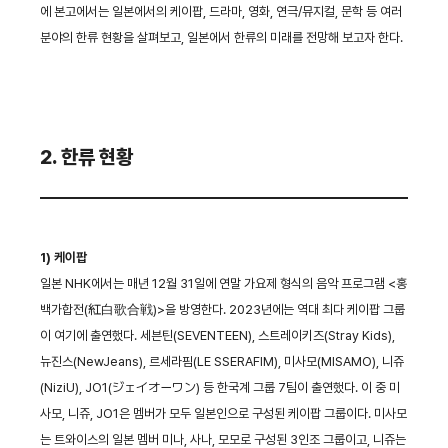
에 본고에서는 일본에서의 케이팝, 드라마, 영화, 연극/뮤지컬, 문학 등 여러
분야의 한류 현황을 살펴보고, 일본에서 한류의 미래를 전망해 보고자 한다.
2. 한류 현황
1) 케이팝
일본 NHK에서는 매년 12월 31일에 연말 가요제 형식의 음악 프로그램 <홍
백가합전(紅白歌合戦)>을 방영한다. 2023년에는 역대 최다 케이팝 그룹
이 여기에 출연했다. 세븐틴(SEVENTEEN), 스트레이키즈(Stray Kids),
뉴진스(NewJeans), 르세라핌(LE SSERAFIM), 미사모(MISAMO), 니쥬
(NiziU), JO1(ジェイオーワン) 등 한국계 그룹 7팀이 출연했다. 이 중 미
사모, 니쥬, JO1은 멤버가 모두 일본인으로 구성된 케이팝 그룹이다. 미사모
는 트와이스의 일본 멤버 미나, 사나, 모모로 구성된 3인조 그룹이고, 니쥬는