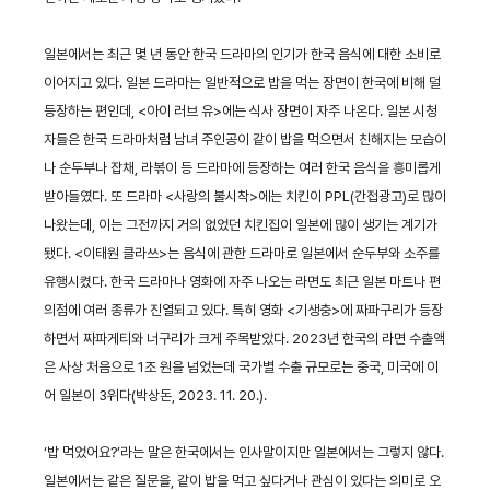
일본에서는 최근 몇 년 동안 한국 드라마의 인기가 한국 음식에 대한 소비로
이어지고 있다. 일본 드라마는 일반적으로 밥을 먹는 장면이 한국에 비해 덜
등장하는 편인데, <아이 러브 유>에는 식사 장면이 자주 나온다. 일본 시청
자들은 한국 드라마처럼 남녀 주인공이 같이 밥을 먹으면서 친해지는 모습이
나 순두부나 잡채, 라볶이 등 드라마에 등장하는 여러 한국 음식을 흥미롭게
받아들였다. 또 드라마 <사랑의 불시착>에는 치킨이 PPL(간접광고)로 많이
나왔는데, 이는 그전까지 거의 없었던 치킨집이 일본에 많이 생기는 계기가
됐다. <이태원 클라쓰>는 음식에 관한 드라마로 일본에서 순두부와 소주를
유행시켰다. 한국 드라마나 영화에 자주 나오는 라면도 최근 일본 마트나 편
의점에 여러 종류가 진열되고 있다. 특히 영화 <기생충>에 짜파구리가 등장
하면서 짜파게티와 너구리가 크게 주목받았다. 2023년 한국의 라면 수출액
은 사상 처음으로 1조 원을 넘었는데 국가별 수출 규모로는 중국, 미국에 이
어 일본이 3위다(박상돈, 2023. 11. 20.).
‘밥 먹었어요?’라는 말은 한국에서는 인사말이지만 일본에서는 그렇지 않다.
일본에서는 같은 질문을, 같이 밥을 먹고 싶다거나 관심이 있다는 의미로 오