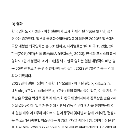
3) 영화
한국 영화도 <기생충> 이후 일본에서 크게 화제가 된 작품은 없지만, 공개
편수는 증가했다. 일본 외국영화수입배급협회에 의하면 2023년 일본에서
극장 개봉한 외국영화는 총 531편이고, 나라별로는 1위 미국(152편), 2위
한국(70편)이다(外国映画輸入配給協会, 2023). 한국과 프랑스의 합작
영화도 1편 개봉했다. 과거 10년을 봐도 한국 영화는 일본 개봉작의 매년 평
균 50편 전후로 개봉 편수 3위권에 들어갔다. 2023년 70편 개봉은 역대
최다 기록이다.
2023년에 일본 극장에 개봉한 대작으로는 <헤어질 결심>, <공조 2: 인터
내셔널>, <교섭>, <비상선언>, <한산: 용의 출현> 등이 있고, 이 중 가장 주
목받은 작품은 박찬욱 감독이 제75회 칸국제영화제에서 감독상을 받은 <헤
어질 결심>이다. 일본 개봉 전에 박찬욱 감독은 무대 인사를 진행했는데 이
때 일본 배우 이소무라 하야토도 같이 등장해 꽃다발과 함께 <헤어질 결심>
을 본 소감을 전했다. 이소무라는 제75회 칸영화제에서 황금카메라상을 받
은 일본 영화 <플랜 75>(2022)의 출연 배우로 영화제에 함께 참가했던 인