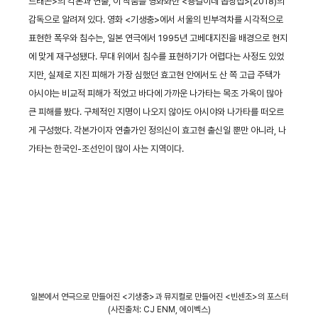
드래곤>의 각본과 연출, 이 작품을 영화화한 <용길이네 곱창집>(2018)의
감독으로 알려져 있다. 영화 <기생충>에서 서울의 빈부격차를 시각적으로
표현한 폭우와 침수는, 일본 연극에서 1995년 고베대지진을 배경으로 현지
에 맞게 재구성됐다. 무대 위에서 침수를 표현하기가 어렵다는 사정도 있었
지만, 실제로 지진 피해가 가장 심했던 효고현 안에서도 산 쪽 고급 주택가
아시야는 비교적 피해가 적었고 바다에 가까운 나가타는 목조 가옥이 많아
큰 피해를 봤다. 구체적인 지명이 나오지 않아도 아시야와 나가타를 떠오르
게 구성했다. 각본가이자 연출가인 정의신이 효고현 출신일 뿐만 아니라, 나
가타는 한국인-조선인이 많이 사는 지역이다.
일본에서 연극으로 만들어진 <기생충>과 뮤지컬로 만들어진 <빈센조>의 포스터
(사진출처: CJ ENM, 에이벡스)