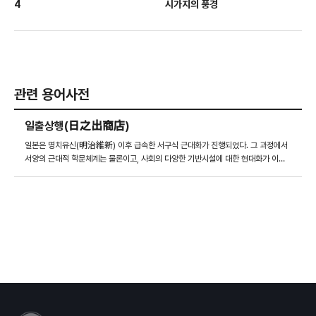
4
시가지의 풍경
관련 용어사전
일출상행(日之出商店)
일본은 명치유신(明治維新) 이후 급속한 서구식 근대화가 진행되었다. 그 과정에서
서양의 근대적 학문체계는 물론이고, 사회의 다양한 기반시설에 대한 현대화가 이뤄
졌다. 그 과정에서 우편통신의 발달은 빠르고 정확한 정보전달이 이뤄질 수 있도록 도
와주었으며, 그 매체 중 하나인 엽서(葉書)는 저렴하면서도 다양한 모습을 담을 수 있
는 양질의 통신수단이었다. 이처럼 근대화와 더불어 엽서 매체의 발달은 전문적인 산
업으로 발전하게 되었고, 이를 전문적으로 제조·유통·판매하는 사업체도 탄생했다. 특
히 일출상행 즉 히노데의 경우 일본 와카야마(和歌)에 본사를 둔 상태에서 1901년
당시 식민화 사업이 노골적으로 추진되던 대한제국 한양 중심 명동에 업장을 개설한
다. 이후 경성을 중심으로 한국의 풍속사진과 사진그림엽서를 제작하는 전문상점으로
각광받았다. 히노데상행에서 생산한 엽서는 당대 인기가 매우 높아 생산하는 족족 판
매되어 재조가 부족할 정도로 활황을 이뤘다. 1926년 05월 16일자 경성일보(京城
日報)에는 히노데에서 발행한 '朝鮮名所風俗繪葉書'에 대한 광고가 기재되었을
만큼 매우 높은 인기를 구가했다.