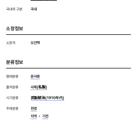
국내외 구분
국내
소장정보
소장처
오건택
분류정보
형태분류
문서류
출처분류
사제(私製)
시기분류
武斷統治(1910年代)
주제분류
전경
지역
기전