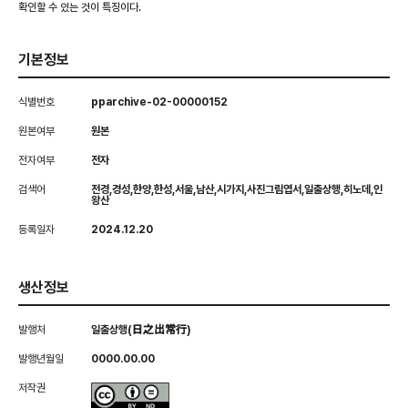
확인할 수 있는 것이 특징이다.
기본정보
식별번호
pparchive-02-00000152
원본여부
원본
전자여부
전자
검색어
전경,경성,한양,한성,서울,남산,시가지,사진그림엽서,일출상행,히노데,인
왕산
등록일자
2024.12.20
생산정보
발행처
일출상행(日之出常行)
발행년월일
0000.00.00
저작권