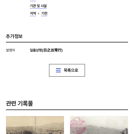
기관 및 시설
지역
기전
추가정보
발행처
일출상행(日之出常行)
목록으로
관련 기록물