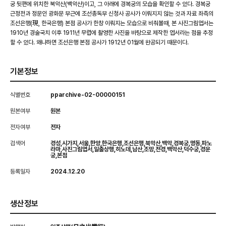
궁 뒷편에 위치한 북악산(백악산)이고, 그 아래에 경복궁의 모습을 확인할 수 있다. 경복궁
근정전과 정문인 광화문 부근에 조선총독부 신청사 공사가 이뤄지지 않는 것과 자료 좌측의
조선은행(現, 한국은행) 본점 공사가 한창 이뤄지는 모습으로 비춰볼때, 본 사진그림엽서는
1910년 경술국치 이후 1911년 무렵에 촬영한 사진을 바탕으로 제작한 엽서라는 점을 추정
할 수 있다. 왜냐하면 조선은행 본점 공사가 1912년 01월에 완공되기 때문이다.
기본정보
식별번호
pparchive-02-00000151
원본여부
원본
전자여부
전자
검색어
경성,시가지,서울,한양,한국은행,조선은행,북악산,백악,경복궁,명동,파노
라마,사진그림엽서,일출상행,히노데,남산,조망,전경,백악산,덕수궁,경운
궁,본점
등록일자
2024.12.20
생산정보