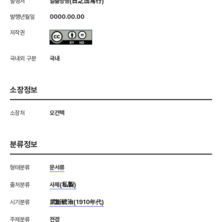
발행처
일출상행(日之出常行)
발행년월일
0000.00.00
저작권
국내외 구분
국내
소장정보
소장처
오건택
분류정보
형태분류
문서류
출처분류
사제(私製)
시기분류
武斷統治(1910年代)
주제분류
전경