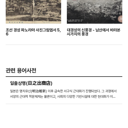
조선 경성 파노라마 사진그림엽서 5,
대경성의 신풍경 - 남산에서 바라본
6
시가지의 풍경
관련 용어사전
일출상행(日之出商店)
일본은 명치유신(明治維新) 이후 급속한 서구식 근대화가 진행되었다. 그 과정에서
서양의 근대적 학문체계는 물론이고, 사회의 다양한 기반시설에 대한 현대화가 이뤄
졌다. 그 과정에서 우편통신의 발달은 빠르고 정확한 정보전달이 이뤄질 수 있도록 도
와주었으며, 그 매체 중 하나인 엽서(葉書)는 저렴하면서도 다양한 모습을 담을 수 있
는 양질의 통신수단이었다. 이처럼 근대화와 더불어 엽서 매체의 발달은 전문적인 산
업으로 발전하게 되었고, 이를 전문적으로 제조·유통·판매하는 사업체도 탄생했다. 특
히 일출상행 즉 히노데의 경우 일본 와카야마(和歌)에 본사를 둔 상태에서 1901년