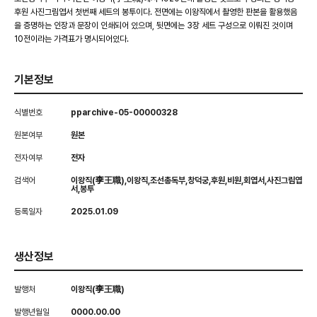
후원 사진그림엽서 첫번째 세트의 봉투이다. 전면에는 이왕직에서 촬영한 판본을 활용했음
을 증명하는 인장과 문장이 인쇄되어 있으며, 뒷면에는 3장 세트 구성으로 이뤄진 것이며
10전이라는 가격표가 명시되어있다.
기본정보
식별번호
pparchive-05-00000328
원본여부
원본
전자여부
전자
검색어
이왕직(李王職),이왕직,조선총독부,창덕궁,후원,비원,회엽서,사진그림엽
서,봉투
등록일자
2025.01.09
생산정보
발행처
이왕직(李王職)
발행년월일
0000.00.00