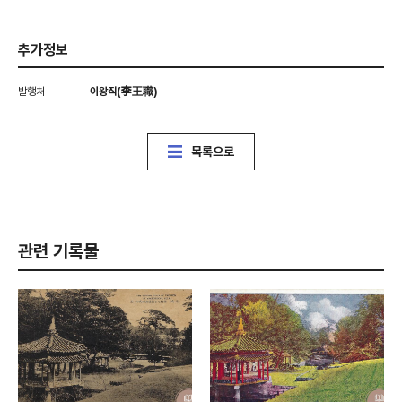
추가정보
발행처
이왕직(李王職)
목록으로
관련 기록물