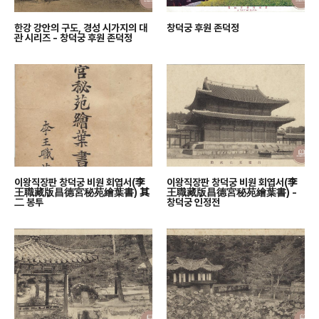
한강 강안의 구도, 경성 시가지의 대
창덕궁 후원 존덕정
관 시리즈 - 창덕궁 후원 존덕정
이왕직장판 창덕궁 비원 회엽서(李
이왕직장판 창덕궁 비원 회엽서(李
王職藏版昌德宮秘苑繪葉書) 其
王職藏版昌德宮秘苑繪葉書) -
二 봉투
창덕궁 인정전