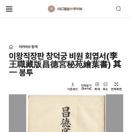
아카이브 탐색
이왕직장판 창덕궁 비원 회엽서(李
王職藏版昌德宮秘苑繪葉書) 其
一 봉투
이력보기
[beta]
다운로드
확대
축소
전체화면