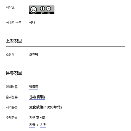
저작권
국내외 구분
국내
소장정보
소장처
오건택
분류정보
형태분류
박물류
출처분류
관제(官製)
시기분류
文化統治(1920年代)
주제분류
기관 및 시설
지역
기전