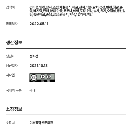
검색어
건어물,인천,장사,조림,제철음식,재료,산지,직송,갈치,생선,반찬,젓갈,손
질,바지락,판매,양념,단골,코로나,예약,포장,건강,농사,유지,오겹살,생선말
림,좋은재료,손님,맛집,관공서,저녁,12가지,백반
등록일자
2022.05.11
생산정보
생산자
정지선
생산일자
2021.10.13
저작권
국내외 구분
국내
소장정보
소장처
미추홀학산문화원