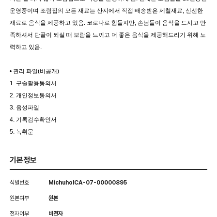
운영중이며 조림집의 모든 재료는 산지에서 직접 배송받은 제철재료, 신선한
재료로 음식을 제공하고 있음. 코로나로 힘들지만, 손님들이 음식을 드시고 만
족하셔서 단골이 되실 때 보람을 느끼고 더 좋은 음식을 제공해드리기 위해 노
력하고 있음.
• 관리 파일(비공개)
1. 구술활용동의서
2. 개인정보동의서
3. 음성파일
4. 기록검수확인서
5. 녹취문
기본정보
식별번호
MichuholCA-07-00000895
원본여부
원본
전자여부
비전자