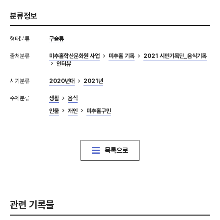
분류정보
형태분류
구술류
출처분류
미추홀학산문화원 사업
미추홀 기록
2021 시민기록단_음식기록
인터뷰
시기분류
2020년대
2021년
주제분류
생활
음식
인물
개인
미추홀구민
목록으로
관련 기록물