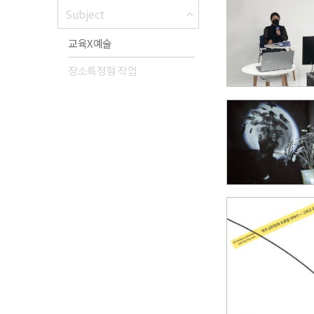
Subject
교육X예술
장소특정형 작업