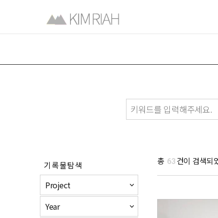
총
건이 검색되
63
기록물탐색
Project
Year