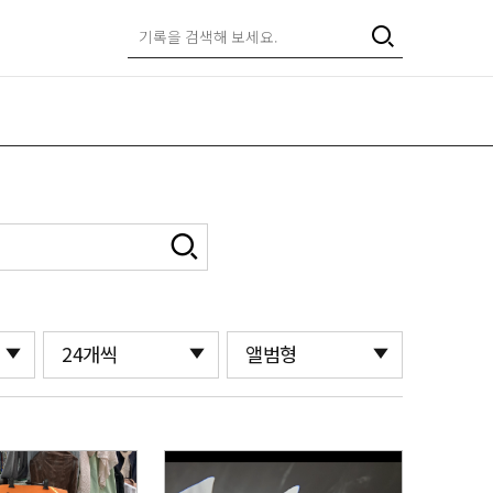
24개씩
앨범형