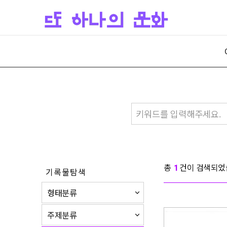
총
건이 검색되었
1
기록물탐색
형태분류
주제분류