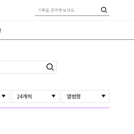
항
24개씩
앨범형