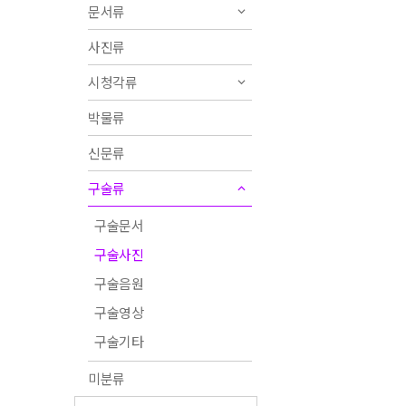
문서류
사진류
시청각류
박물류
신문류
구술류
구술문서
구술사진
구술음원
구술영상
구술기타
미분류