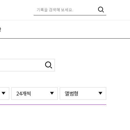
항
24개씩
앨범형