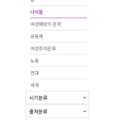
나이듦
여성해방의 문학
공동체
여성주의문화
노동
연대
세계
시기분류
출처분류