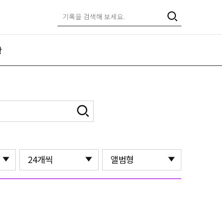
항
24개씩
앨범형