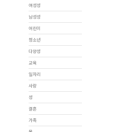
여성성
남성성
어린이
청소년
다양성
교육
일자리
사랑
성
결혼
가족
몸