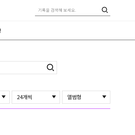
항
24개씩
앨범형