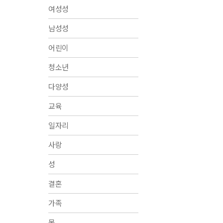
여성성
남성성
어린이
청소년
다양성
교육
일자리
사랑
성
결혼
가족
몸