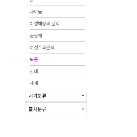
나이듦
여성해방의 문학
공동체
여성주의문화
노동
연대
세계
시기분류
출처분류