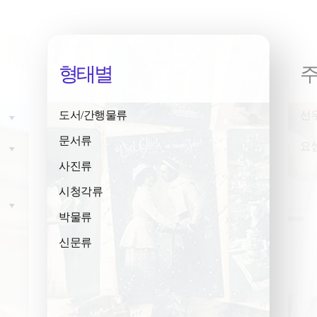
형태별
도서/간행물류
선
문서류
요
사진류
시청각류
박물류
신문류