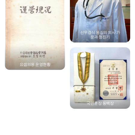
선우경식 원장의 의사 가
운과 청진기
요셉의원 운영현황
국민훈장 동백장