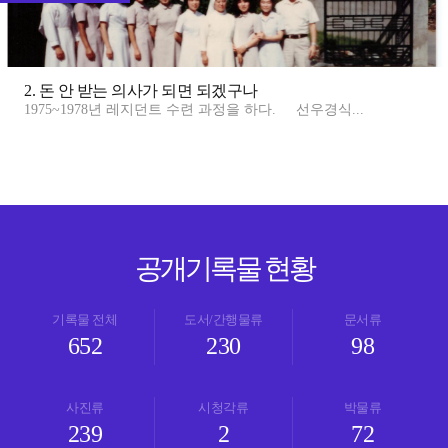
2. 돈 안 받는 의사가 되면 되겠구나
1975~1978년 레지던트 수련 과정을 하다. 선우경식...
공개기록물 현황
기록물 전체
도서/간행물류
문서류
652
230
98
사진류
시청각류
박물류
239
2
72