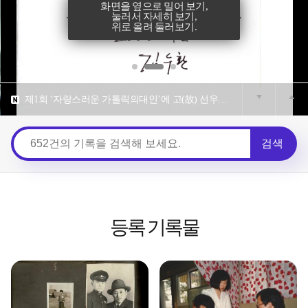
화면을 옆으로 밀어 보기,
눌러서 자세히 보기,
위로 올려 둘러보기.
이웃 사랑과 나눔의 씨앗, '쪽방촌'에 꽃 피우다 [가톨릭평화신문 2026.2.27]
제1회 ‘자랑스러운 가톨릭의대인’에 고(故) 선우경식 원장 [가톨릭신문 2026.6.19]
요셉나눔재단 요셉의원, 초대 원장 선우경식 선종 18주기 학술심포지엄 개최 [가톨릭신문 2026.4.21]
검색
"가난한 환자는 하느님이 내게 주신 선물입니다" [가톨릭뉴스 지금여기 2026.4.22]
'영등포의 성자' 선우경식 요셉병원장 18주기 추모제 [뉴시스 2026.4.10]
이웃 사랑과 나눔의 씨앗, '쪽방촌'에 꽃 피우다 [가톨릭평화신문 2026.2.27]
등록 기록물
제1회 ‘자랑스러운 가톨릭의대인’에 고(故) 선우경식 원장 [가톨릭신문 2026.6.19]