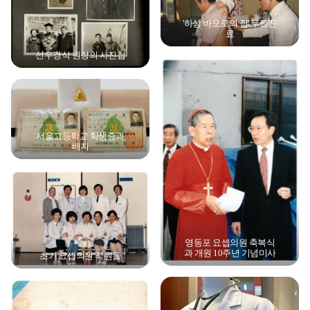
'하상 바오로의 집' 무료진
료
선우경식 원장의 사진첩
서울고등학교 학생증과
배지
영등포 요셉의원 축복식
과 개원 10주년 기념미사
초기 요셉의원 직원들