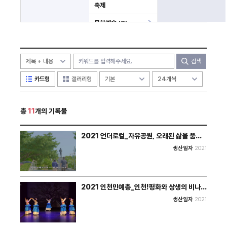
축제
문화예술 (8)
사건 (3)
미분류
검색
카드형
갤러리형
총
11
개의 기록물
2021 언더로컬_자유공원, 오래된 삶을 품다_
영상
생산일자
2021
2021 인천민예총_인천!평화와 상생의 비나리
_총체극
생산일자
2021