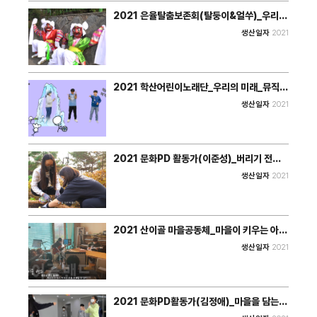
2021 은율탈춤보존회(탈둥이&얼쑤)_우리도
탈춤으로 놀래!_탈춤
생산일자
2021
2021 학산어린이노래단_우리의 미래_뮤직비
디오
생산일자
2021
2021 문화PD 활동가(이준성)_버리기 전에
생각했나요?_영상
생산일자
2021
2021 산이골 마을공동체_마을이 키우는 아이
들_영상
생산일자
2021
2021 문화PD활동가(김정애)_마을을 담는
공간_영상