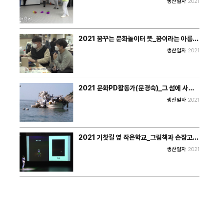
생산일자
2021
2021 꿈꾸는 문화놀이터 뜻_꿈이라는 아름다
운 꽃을 피우다_영상
생산일자
2021
2021 문화PD활동가(문경숙)_그 섬에 사람
이 산다_영상
생산일자
2021
2021 기찻길 옆 작은학교_그림책과 손잡고
“당당한 나, 당당한 우리”_낭독
생산일자
2021