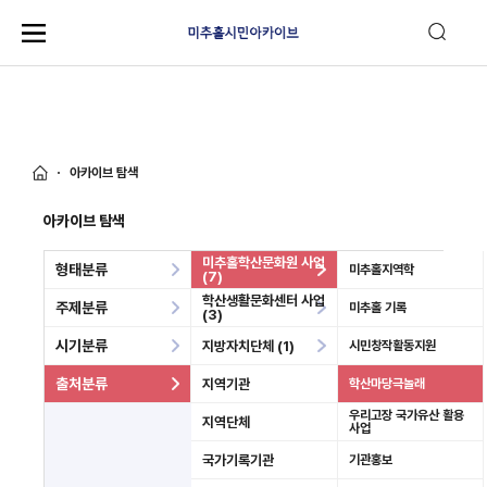
아카이브 탐색
아카이브 탐색
미추홀학산문화원 사업
형태분류
미추홀지역학
(7)
학산생활문화센터 사업
주제분류
미추홀 기록
(3)
시기분류
지방자치단체 (1)
시민창작활동지원
출처분류
지역기관
학산마당극놀래
우리고장 국가유산 활용
지역단체
사업
국가기록기관
기관홍보