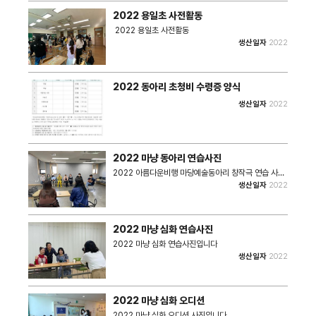
2022 용일초 사전활동
2022 용일초 사전활동
생산일자
2022
2022 동아리 초청비 수령증 양식
생산일자
2022
2022 마냥 동아리 연습사진
2022 아름다운비행 마당예술동아리 창작극 연습 사진
이다. -작품명 : 시각장애인 생활백서 -장 르 : 연극 -
생산일자
2022
소 개 : ‘아! 내가 잘 할 수 있을까?’ 초보 시각장애인이
베테랑 선배들에게 배우는 슬기로운 시각장애인 일상을
유쾌하게 풀어낸 연극 -강사 오지나 -출연 박신영, 강귀
화, 김명원, 김월랑, 김한국, 박양현, 박정규, 배명식, 이
2022 마냥 심화 연습사진
혜경, 정유순 • 촬영장소 : 미추홀학산문화원 • 촬영일
시 : 2022년 • 사진크기 : 4032x3024 • 사진장수
2022 마냥 심화 연습사진입니다
: 2장
생산일자
2022
2022 마냥 심화 오디션
2022 마냥 심화 오디션 사진입니다