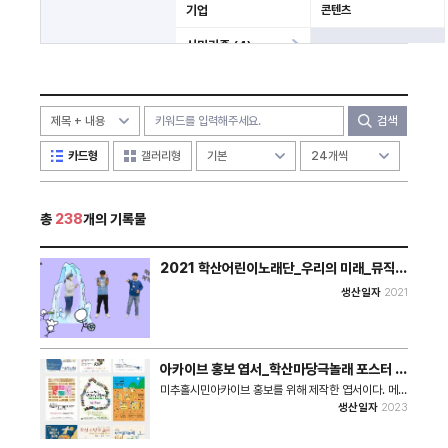
기업
콘텐츠
시민기증 (4)
미분류
기타
검색
카드형
갤러리형
총
238
개의 기록물
2021 학산어린이노래단_우리의 미래_뮤직비
디오
생산일자
2021
아카이브 홍보 엽서_학산마당극놀래 포스터 모
음
미추홀시민아카이브 홍보를 위해 제작한 엽서이다. 메인
이미지는 2014년부터 2022년까지의 학산마당극놀래
생산일자
2023
포스터를 모아놓은 이미지이다. • 쪽수 : 2쪽 • 크기 :
11,641KB