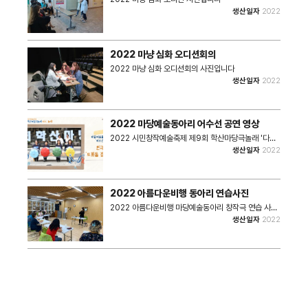
생산일자
2022
2022 마냥 심화 오디션회의
2022 마냥 심화 오디션회의 사진입니다
생산일자
2022
2022 마당예술동아리 어수선 공연 영상
2022 시민창작예술축제 제9회 학산마당극놀래 '다시,
놀래' 2022 어수선 마당예술동아리 공동창작 작품 영
생산일자
2022
상이다. -축제일시 : 2022년 10월 15일(토) 오후 3시
~20시 -공연장소 : 수봉공원 인공폭포앞 특설무대 -작
품명 : 도화동 갤러리 -장 르 : 연극 -소 개 : 곧 사라
질 우리네 집. 우리네 삶터 도화동. 마을에 터를 잡고 살
2022 아름다운비행 동아리 연습사진
아가는 사람들에게 집이란 어떤 의미인가? 사라져가는
집들이 들려주는 이야기를 담은 연극 -강사 오지나 -출
2022 아름다운비행 마당예술동아리 창작극 연습 사진
연 조현경, 김명순, 김성형, 김태은, 김행화, 조형란, 황
이다. -작품명 : 인천살이 -장 르 : 음악극 -소 개 :
생산일자
2022
순녀
코로나로 힘든 시기, 서로를 의지하며 일상을 함께 살아
가는 동네 사장님들의 꿈과 희망의 삶을 담아내는 음악
극 -강사 김은미 -출연 찬주, 박상용, 박종현, 박지연, 오
세익, 윤경진, 이현정, 최미자, 한주연, 선미초이(무대일
러스트) • 촬영장소 : 미추홀학산문화원 • 촬영일시 :
2022년 • 사진크기 : 4032x3024 • 사진장수 : 6
장