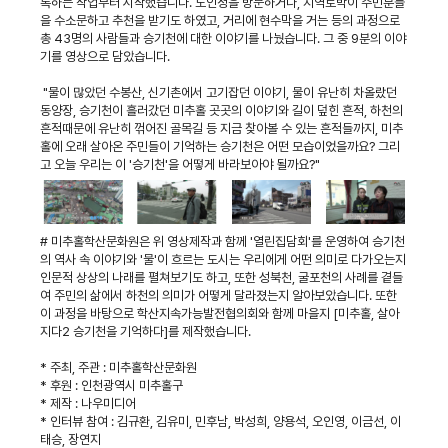
록하는 작업부터 시작했습니다. 노인정을 방문하거나, 지역토박이 주민분들
을 수소문하고 추천을 받기도 하였고, 거리에 현수막을 거는 등의 과정으로
총 43명의 사람들과 승기천에 대한 이야기를 나눴습니다. 그 중 9분의 이야
기를 영상으로 담았습니다.
"물이 많았던 수봉산, 신기촌에서 고기잡던 이야기, 물이 유난히 차올랐던
동양장, 승기천이 흘러갔던 미추홀 곳곳의 이야기와 길이 덮힌 흔적, 하천의
흔적때문에 유난히 꺾어진 골목길 등 지금 찾아볼 수 있는 흔적들까지, 미추
홀에 오래 살아온 주민들이 기억하는 승기천은 어떤 모습이었을까요? 그리
고 오늘 우리는 이 '승기천'을 어떻게 바라보아야 될까요?"
# 미추홀학산문화원은 위 영상제작과 함께 '열린집담회'를 운영하여 승기천
의 역사 속 이야기와 '물'이 흐르는 도시는 우리에게 어떤 의미로 다가오는지
인문적 상상의 나래를 펼쳐보기도 하고, 또한 성북천, 굴포천의 사례를 곁들
여 주민의 삶에서 하천의 의미가 어떻게 달라졌는지 알아보았습니다. 또한
이 과정을 바탕으로 학산지속가능발전협의회와 함께 마을지 [미추홀, 살아
지다2 승기천을 기억하다]를 제작했습니다.
* 주최, 주관 : 미추홀학산문화원
* 후원 : 인천광역시 미추홀구
* 제작 : 나우미디어
* 인터뷰 참여 : 김규환, 김유미, 민후남, 박성희, 양용석, 오인영, 이금선, 이
태승, 장연지