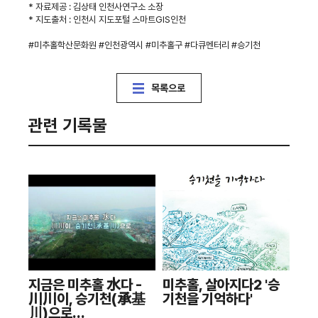
* 자료제공 : 김상태 인천사연구소 소장
* 지도출처 : 인천시 지도포털 스마트GIS인천
#미추홀학산문화원 #인천광역시 #미추홀구 #다큐멘터리 #승기천
목록으로
관련 기록물
지금은 미추홀 水다 -
미추홀, 살아지다2 '승
川川이, 승기천(承基
기천을 기억하다'
川)으로...