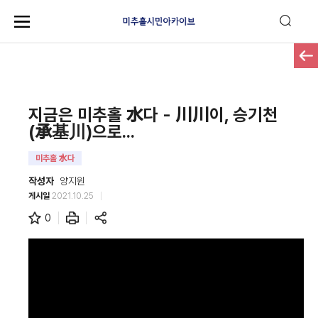
지금은 미추홀 水다 - 川川이, 승기천
(承基川)으로...
미추홀 水다
작성자
양지원
게시일
2021.10.25
0