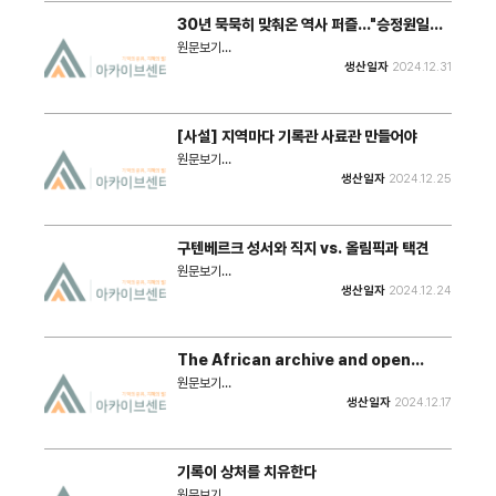
이다. 인간의 기억은 시간이 지나면서 잊혀지고 변형된
30년 묵묵히 맞춰온 역사 퍼즐…"승정원일기
다. 하지만 기록은 원형을 그대로 보존할 수 있다. 이 기
번역은 신문 읽기"
록이 차곡차곡 쌓이면 역사가 되는 것이며, 그 역사가 인
원문보기
류의 과거와 미래를 이어주게 된다.
: https://www.yna.co.kr/view/AKR20241231107400
생산일자
2024.12.31
국보이자 유네스코 세계기록유산인 '승정원일기' 번역
사업이 30년 기점을 지난다. 1994년 한국고전번역원
의 전신인 민족문화추진회 시절부터 꾸준히 해온 역사의
'퍼즐' 맞추기다.
[사설] 지역마다 기록관 사료관 만들어야
원문보기
: http://www.sjbnews.com/news/news.php?
생산일자
2024.12.25
number=837006 민간 기록물은 누군가가 발굴하
지 않으면 사장되거나 훼손될 우려가 크다. 이러한 관점
에서 민간이 소장하고 있는 귀중한 역사 기록물과 생활
자료들이 사장되지 않도록 잘 수집·관리되어야 한다. 이
구텐베르크 성서와 직지 vs. 올림픽과 택견
에 전주시, 익산시, 김제시, 전북특별자치도 등 지방자치
단체가 선제적으로 민간기록물을 수집하고자 하는 다양
원문보기
한 방법을 시도하는 바, 대표적 방법론으로 시민참여형
: https://www.newsis.com/view/NISX20241223_00
생산일자
2024.12.24
기록물 수집공모전을 시행하고 있다.
사이버외교사절단 반크는 대한민국의 보물이자 유네스
코 세계기록유산 직지심체요절(직지)를 전 세계에 알리
기 위해 새로운 홍보 영상을 배포했다. 5분 분량의 이 영
상은 직지와 택견을 각각 금속활자 인쇄술과 스포츠 철
The African archive and open
학이라는 두 축에서 다루며, 유산이 지닌 의미와 세계사
access
적 위상을 전달하고자 제작됐다.
원문보기
: https://www.news.uct.ac.za/article/-2024-
생산일자
2024.12.17
12-17-the-african-archive-and-open-
access “Let’s challenge the accessibility of
research and emphasise the importance of
the substantive content and purpose of that
기록이 상처를 치유한다
research. Accessibility alone may not be
sufficient without ensuring the relevant,
원문보기