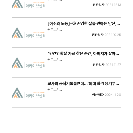
value and purpose of research which should
: https://www.ijejutoday.com/news/articleView.html?
생산일자
2024.12.13
address systemic inequities particularly for
idxno=306531 이때 기록은 단지 문자언어 형태만이
underrepresented groups.”
아니라 춤과 노래, 시와 의례 등 다양한 방식으로 만들어
진다. 인류의 모든 활동은 기실 기록활동이며, 인류는 기
록을 통해 의미를 생산하며 세상과 관계 맺었고 갈 길을
[이주와 노동]-① 존엄한 삶을 원하는 당신,
만들어왔다.
나, 우리는, 이주민은 누구인가?
원문보기
: https://www.eroun.net/news/articleView.html?
생산일자
2024.10.25
idxno=48263 한 시대의 경험과 기억을 가진 당사자
들이 지배계층의 시선이 아닌 서발턴의 시선으로 기록되
기 전에는 알 수 없는 것들이 대단히 많다.
"민간인학살 자료 찾은 순간, 아버지가 살아돌
아온 것 같았다"
원문보기
: https://www.newsis.com/view/NISX20241128_00
생산일자
2024.11.27
남은 자식들이 연좌제로 걸릴까 우려했는지 큰아버지댁
에서 아버지 사망을 자연사로 신고했다. 이 때문에 신종
희씨는 아버지가 집에서 돌아가신 줄만 알고 살아왔다고
한다. 그는 40대 후반에서야 아버지의 행방을 찾아야겠
교사의 공적기록물인데…‘의대 합격 생기부
다는 결심한다.
10만원에 팝니다’
원문보기
: https://www.hani.co.kr/arti/society/schooling/116
생산일자
2024.11.26
대입 수시 전형에서 중요한 평가 자료로 활용되는 생기
부는 초·중등교육법에 따라 학교에서 작성하는 공적 문
서다. 개인이 상업적 목적으로 판매하는 행위는 해당 법
의 취지를 벗어난 행동으로 간주할 수 있다.