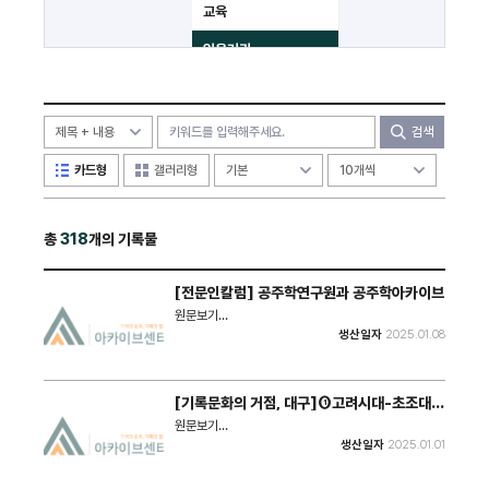
교육
읽을거리
공공
수상
검색
카드형
갤러리형
총
318
개의 기록물
[전문인칼럼] 공주학연구원과 공주학아카이브
원문보기
: https://www.daejonilbo.com/news/articleView.html
생산일자
2025.01.08
idxno=2177469 최근 지역학에 대한 관심이 높다.
광역자치단체 뿐 아니라 기초자치단체에서도 소위 지역
학 진흥조례를 제정하고 진흥사업을 추진하고 있다. 충
청권에서는 대전, 충북, 충남, 세종 뿐 아니라 천안, 아
[기록문화의 거점, 대구]①고려시대-초조대장
산, 충주 등이 조례를 제정하고 지역의 정체성 확립과 삶
경
의 질 제고, 지역공동체 활성화 방안을 모색하고 있다.
원문보기
: https://www.idaegu.com/news/articleView.html?
생산일자
2025.01.01
idxno=625106 ‘기억은 기록이 되고, 기록은 문화가
된다’는 말이 있다. 또 ‘기록은 역사가 되고, 역사는 미래
가 된다’는 말도 있다. 기록문화의 가치를 강조한 표현들