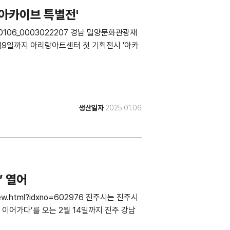
아카이브 특별전'
20250106_0003022207 경남 밀양문화관광재
월9일까지 아리랑아트센터 첫 기획전시 '아카
생산일자
2025.01.06
’ 열어
eView.html?idxno=602976 진주시는 진주시
이어가다’를 오는 2월 14일까지 진주 강남