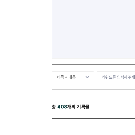
총
408
개의 기록물