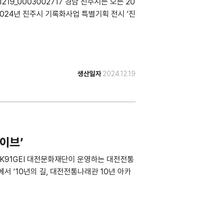
241219_0003002717 경남 진주시는 오는 20
024년 진주시 기록화사업 특별기획 전시 ‘진
생산일자
2024.12.19
카이브’
w/2DI6K91GEI 대전문화재단이 운영하는 대전전통
에서 ‘10년의 길, 대전전통나래관 10년 아카