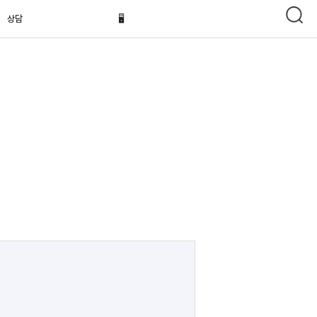
상담
🖥️