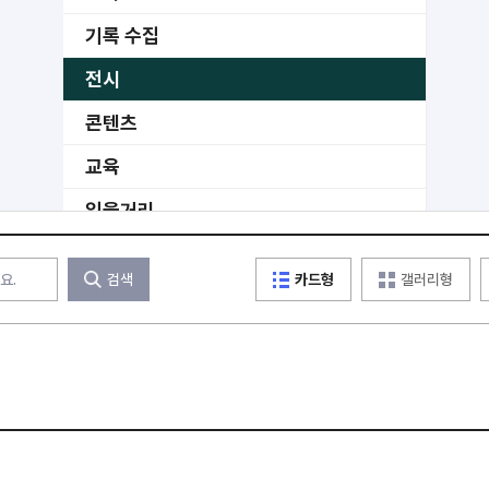
기록 수집
전시
콘텐츠
교육
읽을거리
공공
검색
카드형
갤러리형
수상