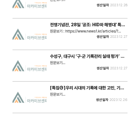
현실(AR), 인공지능(AI) 로봇, 모바일 게임, 인터랙티브
: https://mksports.co.kr/view/2023/988621/
생산일자
2023.12.28
아트 등 첨단기술을 활용한 ‘디지털 예술’로 변환해 선보
"태권도진흥재단(이사장 직무대행 이종갑)이 ‘태권도 라
이는 자리다."
키비움’ 포털 사이트 오픈에 이어 국립태권도박물관 내
에 ‘태권도 라키비움 복합문화공간’ 시범운영에 나선다."
전쟁기념관, 28일 '공조: HID와 해병대' 특별
전 개막
원문보기 : https://www.news1.kr/articles/?
5273187 "전쟁기념사업회는 28일부터 내년 3월24
생산일자
2023.12.27
일까지 서울 용산구 소재 전쟁기념관에서 한국전쟁
(6·25전쟁) 영웅 고(故) 김동석·박정모 대령 특별전 '공
조: HID와 해병대'를 개최한다. 27일 사업회에 따르면
이번 기획전은 6·25전쟁 당시 서울탈환작전의 성공에
수성구, 대구시 ‘구·군 기록관리 실태 평가’ 최
기여한 두 고인의 공적과 그 후 발자취를 돌아보기 위한
우수 기관 선정
취지에서 마련됐다."
원문보기
: https://www.dgmagazine.co.kr/news/articleView.h
생산일자
2023.12.27
idxno=4564 "대구 수성구(구청장 김대권)는 대구시
가 실시한‘2023년 구·군 기록관리 실태 평가’에서 최우
수 기관으로 선정돼 표창을 받았다고 26일 밝혔다. 기
록관리 실태 평가는 기록관리 전반에 걸친 운영 실태를
[특집⑦]우리 시대의 기록에 대한 고민, 기록
점검하고, 우수사례 발굴과 기관 업무역량 강화를 위해
관을 만들다
마련됐다."
원문보기
: https://www.bjynews.com/news/articleView.html?
생산일자
2023.12.26
idxno=20159 "2019년 금천구는 전국 최초로 마을
공동체 기록관이 만들어졌고, 2022년 민간기록물 관련
국무총리상을 수상하기도 했다. 왜 금천의 마을공동체와
위탁법인이 (사)마을인교육은 민간기록물에 대해 관심
을 가지기 시작했을까? 2017년 이른 봄, (사)마을인교
육은 금천구마을공동체지원센터 운영위탁을 위한 준비
가 시작됐고, 비슷한 시기 ‘금천구 초등학생용 마을교과
서―여기 사는 내가 좋아’를 발간한다. 마을교과서는 초
등학교 3학년이 되는 아이들에게 우리 마을에 대해 이