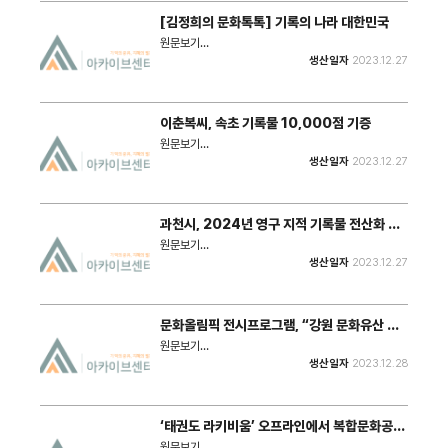
도표를 활용해 구성했다. 또한 해남교육지원청 조아라
[김정희의 문화톡톡] 기록의 나라 대한민국
주무관의 재능 기부로 기록관리 고충 등을 삽화 형태로
묘사해 재미를 더했다."
원문보기
: https://www.ilemonde.com/news/articleView.html?
생산일자
2023.12.27
idxno=18181 "어디를 가나 사람들 손에는 휴대폰이
들려 있다. 사람들은 휴대폰를 말 그대로 들고 다니는 전
화로서가 아니라 카메라의 용도로 더 많이 사용한다. 누
구라도 쉽게 어디서나 사진을 찍을 수 있고 언제든 확인
이춘복씨, 속초 기록물 10,000점 기증
할 수 있으니 사람들은 일단 찍고 본다. 강의 중에 화면
이나 칠판에 있는 내용을 휴대폰으로 촬영하는 것은 일
원문보기
상이 된 지 오래다. 강의 내용처럼 기억해야 하는 내용뿐
: https://www.gwnews.org/news/articleView.html?
생산일자
2023.12.27
만 아니라 먹는 음식, 여행지... 눈에 담을 수 있는 모든
idxno=241862 "이춘복씨는 26일 속초시를 방문하
것을 인증샷이라는 이름으로 촬영한다. 인증샷에 진심이
여 이병선 속초시장(속초문화관광재단 이사장)에게 자
라서 촬영 후 즉시 확인을 하고, 마음에 들지 않으면 다
신이 직접 촬영하고 수집한 1950년대부터 현재까지의
시 찍는 수고를 마다하지 않는다. 크리스마스에는 어린
속초시를 담은 기록자료 10,000점(사진자료 9,700
과천시, 2024년 영구 지적 기록물 전산화 사
이들을 위한(?) 산타할아버지 방문 인증샷 앱까지 등장
점, 영상자료 300점)을 기증했다."
업 추진
했다. 그런데 전 세계에서 인증샷을 찍다가 사망하는 사
원문보기
람들이 있는 것을 보면 우리나라만 인증샷에 진심은 아
: https://www.kmaeil.com/news/articleView.html?
생산일자
2023.12.27
닌 것 같다."
idxno=432498 "과천시는 고품질의 지적행정 서비
스를 제공하기 위해 2024년 ‘영구 지적 기록물 전산화
사업’에 착수한다고 27일 밝혔다. 과천시는 해당 사업
추진으로 현재 종이로 보관되고 있는 지적측량결과도,
문화올림픽 전시프로그램, “강원 문화유산 가
토지이동결의서 등의 영구 지적 기록물의 훼손을 예방하
치 높이고 문화다양성 지향”
고, 지적공부를 효율적으로 보관할 수 있을 것으로 기대
원문보기
하고 있다. 사업량은 총 12,460면이다."
: https://kwnews.co.kr/page/view/202312270739
생산일자
2023.12.28
"2024 강원동계청소년올림픽 문화올림픽 전시프로그
램 ‘지구를 구하는 멋진 이야기들’이 2024년 1월10일
부터 2월1일까지 평창 대관령 트레이닝센터와 강릉 경
포해변 일원에서 펼쳐진다. 문화체육관광부와 강원특별
‘태권도 라키비움’ 오프라인에서 복합문화공간
자치도가 주최하고 강원문화재단이 주관하는 이번 행사
으로 만난다
는 유·무형의 문화유산을 비디오와 가상현실(VR), 증강
원문보기