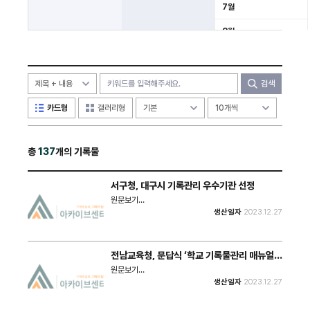
7월
8월
9월
10월
검색
11월
카드형
갤러리형
12월
총
137
개의 기록물
서구청, 대구시 기록관리 우수기관 선정
원문보기
: https://www.idaegu.co.kr/news/articleView.html?
생산일자
2023.12.27
idxno=444432 "대구 서구청은 ‘2023년 대구시 구
·군 기록관리 평가’에서 우수기관으로 선정됐다고 27일
밝혔다. 기록관리 평가는 기록물 관리분야 업무지원의
적극성, 업무수행의 충실성 및 기록물관리 우수사례 등
전남교육청, 문답식 ‘학교 기록물관리 매뉴얼’
3개 부문, 11개 지표를 평가한다. 서구청은 3개 부문 전
발간
반에서 우수한 점수를 얻었다. 특히 직원들을 대상으로
원문보기
실시한 기록물관리 교육과 전 부서에 걸쳐 실시한 기록
: https://news.tf.co.kr/read/national/2064236.htm
생산일자
2023.12.27
물 지도점검 및 정수점검, 필수기록물 관리 등 체계적인
"전남도교육청이 문답식 ‘학교 기록물관리 매뉴얼’을 발
기록물관리 업무를 충실히 수행했다는 평가를 받았다."
간한다. 27일 전남교육청에 따르면 이번 매뉴얼은 학교
에서 필요한 법률 내용 등을 쉽게 설명하고, 그림·사진·