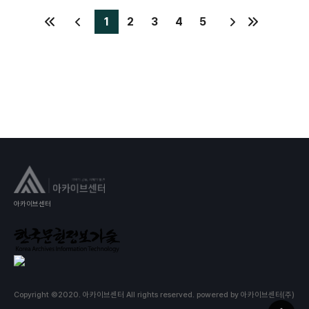
야기를 들려주자는 의도로 2014년 처음 제안한 이래 3
년간의 연구회의, 공청회 등을 거쳐 지역주민, 현직 초등
1
2
3
4
5
교사, 다양한 지역 관련 단체들이 기획부터 집필까지 참
여한 ‘전국 최초의 마을교과서’가 2017년에 탄생했고,
이는 서울시와 전국적으로 퍼져나갓다."
아카이브센터
Copyright ©2020. 아카이브센터 All rights reserved.
powered by 아카이브센터(주)