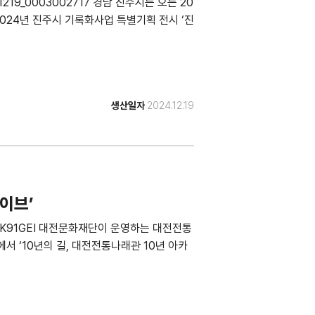
241219_0003002717 경남 진주시는 오는 20
024년 진주시 기록화사업 특별기획 전시 ‘진
생산일자
2024.12.19
카이브’
w/2DI6K91GEI 대전문화재단이 운영하는 대전전통
에서 ‘10년의 길, 대전전통나래관 10년 아카