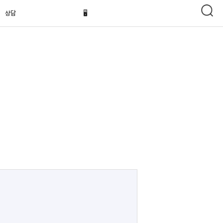
상담
🖥️