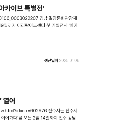
아카이브 특별전'
20250106_0003022207 경남 밀양문화관광재
월9일까지 아리랑아트센터 첫 기획전시 '아카
생산일자
2025.01.06
’ 열어
eView.html?idxno=602976 진주시는 진주시
이어가다’를 오는 2월 14일까지 진주 강남