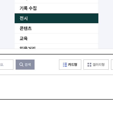
기록 수집
전시
콘텐츠
교육
읽을거리
공공
검색
카드형
갤러리형
수상