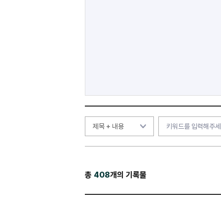
총
408
개의 기록물