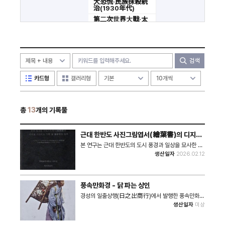
大恐慌·民族抹殺統
治(1930年代)
第二次世界大戰·太
平洋戰爭
光復以後
分類 外
검색
카드형
갤러리형
총
13
개의 기록물
근대 한반도 사진그림엽서(繪葉書)의 디지털
아카이브 구축 및 활용방안 연구
본 연구는 근대 한반도의 도시 풍경과 일상을 묘사한 사
진그림엽서(繪葉書)의 사료적 가치를 증명하고, 이를
생산일자
2026.02.12
효과적으로 관리하고 활용할 수 있는 디지털 아카이브
구축의 틀을 제안하는 것을 목적으로 합니다. 사진그림
엽서는 단순한 의사소통 도구를 넘어서 당대의 관점과
사회문화적 맥락을 반영한 역사적 기록입니다. 특히 19
풍속만화경 - 닭 파는 상인
세기 후반부터 일제강점기를 거쳐 제작·유통된 엽서는
근대 한반도의 자연경관과 도시문화, 사회적 지형을 시
경성의 일출상행(日之出商行)에서 발행한 풍속만화경
각적으로 포착한 귀중한 역사적 자료라 할 수 있습니다.
(風俗萬華鏡) 14매 세트 중 닭 파는 상인의 모습이 수
생산일자
미상
이처럼 사료적 가치가 높은 엽서에 대한 각 기관과 개인
록된 자료이다. 닭이 가득한 닭장을 짊어진 장사꾼의 모
의 관심이 높아지고 있음에도 현재 이를 종합적으로 관
습을 확인할 수 있다.
리하고 연구하기 위한 통합 시스템은 마련되어 있지 않