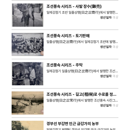
습니다. 이러한 격차를 해소하기 위해 본고에서는 사진
조선풍속 시리즈 - 사발 장수(鉢売)
그림엽서의 개념과 유형을 정의하고, 주요 엽서 소장 기
관의 현황을 분석하여 디지털 아카이브 구축의 필요성을
일제강점기 초반 일출상행(日之出商行)에서 발행한
검토했습니다. 나아가 사진그림엽서만을 위한 다중분류
조선풍속 사진그림엽서 시리즈 중 사발 장수(鉢売) 모
생산일자
미상
체계를 제안하기 위해 ISAD(G) 기준에 따른 메타데이
습이 담긴 자료이다. 지게에 다양한 사기 그릇을 짊어진
터 요소를 제안하고자 합니다. 또한 단순한 사진그림엽
장사꾼 모습을 확인할 수 있다.
서 디지털 아카이브 제안에 멈추지 않고, 실제 디지털 아
카이브 체계를 구현하여 각종 서비스 페이지를 제안하고
폭넓은 활용 전략을 제안합니다. Ⅰ. 서론 1 1. 연구목적
조선풍속 시리즈 - 토기판매
과 필요성 1 2. 선행연구 분석 3 3. 연구범위와 방법 7
일출상행(日之出商行)에서 일제강점기 초반에 발행한
Ⅱ. 사진그림엽서의 개념과 아카이브 필요성 9 1. 사진그
것으로 추정되는 조선풍소 사진그림엽서 시리즈 중 토기
생산일자
미상
림엽서에 대한 분석 9 1) 사진그림엽서의 개념 9 2) 엽
판매 상점 모습이 담긴 자료이다. 강가에 위치한 토기판
서의 종류와 유형 10 2. 사진그림엽서 수집연구 기관 현
매장 모습을 확인할 수 있으며, 각종 항아리가 진열된 것
황 12 3. 디지털 아카이브의 필요성 15 Ⅲ. 국내외 사진
이 특징이다.
그림엽서 아카이브의 현황과 특징 18 1. 국내 사례 18
1) 국립중앙박물관(e뮤지엄) 18 2) 국사편찬위원회 22
조선풍속 시리즈 - 주막
3) 동아대학교 역사인문이미지연구소 25 2. 국외 사례
일제강점기 일출상행(日之出商行)에서 발행한 조선풍
28 1) 국제일본문화연구센터 조선사진그림엽서데이터
속 사진그림엽서 시리즈 중 'イ 379'에 해당하는 조선
베이스 28 2) 유로피아나 32 3) 뉴베리 도서관 엽서
생산일자
미상
주막 풍경 자료이다. 사발을 들고 무언가를 마시는 나그
아카이브 컬렉션 35 Ⅳ. 사진그림엽서 디지털 아카이브
네 모습을 확인할 수 있으며, 허름한 초가집 내의 부엌에
구축 및 활용 방안 41 1. 근대 한반도 사진그림엽서 디지
서 찬을 준비하는 아낙의 모습도 살펴볼 수 있다.
털 아카이브 구축 방법 41 1) 사진그림엽서 수집 41 2)
사진그림엽서 분류 체계 42 3) 사진그림엽서 기술(記
조선풍속 시리즈 - 길고(桔槹)로 수로를 정비
述)체계 수립 47 2. 근대 한반도 사진그림엽서 디지털
하는 농민의 모습
아카이브 활용 방안 54 1) 근대 한반도 사진그림엽서
일출상행(日之出常行)에서 발행한 조선풍속 사진그림
검색 서비스 제공 55 2) 원사료 정보 접근성 강화 57
엽서 세트 중 길고(桔槹)라는 농기구로 농토 수로를 정
생산일자
미상
3) 용어사전 기능 제공 60 4) 지역 연구와 교육 자료로
비하는 농민의 모습을 수록한 자료이다.
의 활용 63 Ⅴ. 결론 66 참고문헌 70 Abstract 74
경부선 부강면 인근 금강가의 농부
일제강점기 발행된 경부선 부강면 인근 금강가의 농부