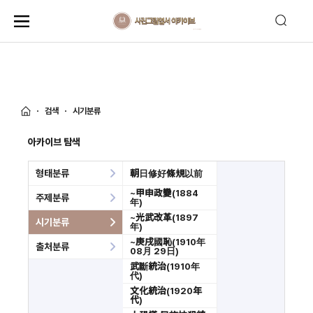
검색
시기분류
아카이브 탐색
형태분류
朝日修好條規以前
~甲申政變(1884
주제분류
年)
~光武改革(1897
시기분류
年)
~庚戌國恥(1910年
출처분류
08月 29日)
武斷統治(1910年
代)
文化統治(1920年
代)