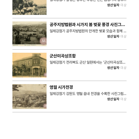
모습이다. 농부가 어미소와 송아지를 이끌고 강가로 나
생산일자
미상
와있는 것을 촬영한 것으로 추정된다.
공주지방법원과 시가지 봄 벚꽃 풍경 사진그림
엽서
일제강점기 공주지방법원의 만개한 벚꽃 모습과 함께 시
가지 일원의 봄 풍경을 담은 사진그림엽서이다. 공주지
생산일자
미상
방법원 서측 봉황산 자락에서 동쪽의 앵산공원 부근을
바라본 구도가 담겨있다. 아울러 현재의 공주중동초등학
교 위치에 조선시대 관아와 객사 건물이 아직 존재하는
것으로 보아 1910년대 초중반경의 모습이 담긴 자료로
군산미곡상조합
추정할 수 있다. 그러나 객사 윗편 오늘날 중앙공원 자리
에 마땅히 있어야할 취원루가 보이지 않고, 시가지는 물
일제강점기 전라북도 군산 일원에서는 '군산미곡상조
론이고 중앙공원 부근에 대규모 벚나무가 식재된 것으로
합'을 중심으로 미곡이 거래되는 현물 거래 시장이 활황
생산일자
미상
비춰볼 때, 정확한 발행연도를 추정하기 난해하다.
을 이루었다. 그러나 미곡의 원활한 시장 유통보다는 투
기 등의 부정행위가 다분히 커지면서 군산미곡상조합은
특정 집단의 이익을 대변하는 단체로 변질되었다. 본 기
록 속 군산미곡상조합은 1910~1920년대 사이의 모습
영월 시가전경
을 담은 사진그림엽서로 추정된다.
일제강점기 강원도 영월 읍내 전경을 수록한 사진그림엽
성이다. 기록 중앙부에 오늘날까지 남아있는 '영월부 관
생산일자
미상
아'의 '관풍헌' 모습을 확인할 수 있다.