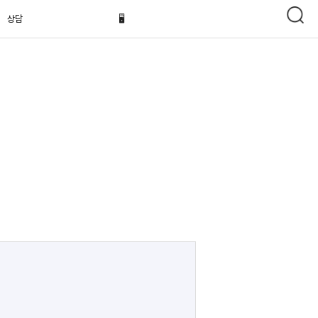
상담
🖥️