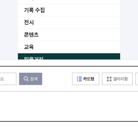
기록 수집
전시
콘텐츠
교육
읽을거리
공공
검색
카드형
갤러리형
수상