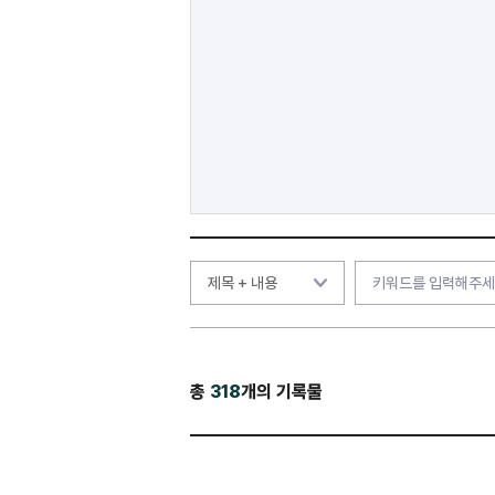
총
318
개의 기록물