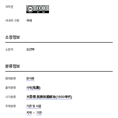
저작권
국내외 구분
국내
소장정보
소장처
오건택
분류정보
형태분류
문서류
출처분류
사제(私製)
시기분류
大恐慌·民族抹殺統治(1930年代)
주제분류
기관 및 시설
지역
기전