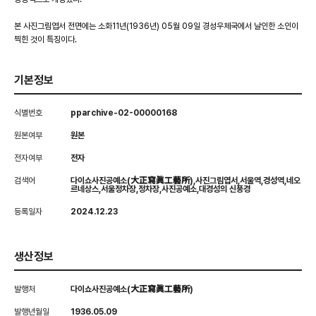
본 사진그림엽서 전면에는 소화11년(1936년) 05월 09일 경성우체국에서 날인한 소인이
찍힌 것이 특징이다.
기본정보
식별번호
pparchive-02-00000168
원본여부
원본
전자여부
전자
검색어
다이쇼사진공예소(大正寫眞工藝所),사진그림엽서,서울역,경성역,네오
르네상스,서울정차장,정차장,사진공예소,대경성의 신풍경
등록일자
2024.12.23
생산정보
발행처
다이쇼사진공예소(大正寫眞工藝所)
발행년월일
1936.05.09