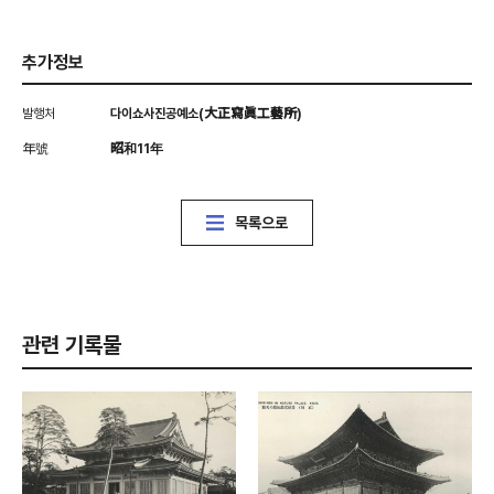
추가정보
발행처
다이쇼사진공예소(大正寫眞工藝所)
年號
昭和11年
목록으로
관련 기록물