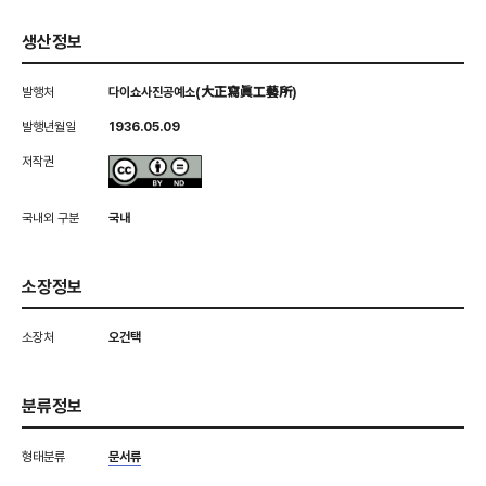
생산정보
발행처
다이쇼사진공예소(大正寫眞工藝所)
발행년월일
1936.05.09
저작권
국내외 구분
국내
소장정보
소장처
오건택
분류정보
형태분류
문서류