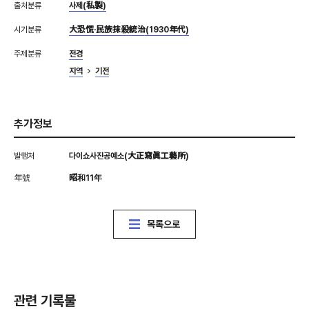
출처분류
사제(私製)
시기분류
大恐慌·民族抹殺統治(1930年代)
주제분류
전경
지역
기전
추가정보
발행처
다이쇼사진공예소(大正寫眞工藝所)
年號
昭和11年
목록으로
관련 기록물