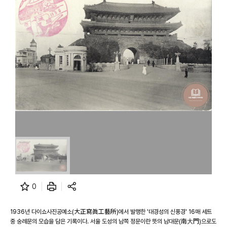
0
1936년 다이쇼사진공예소(大正寫眞工藝所)에서 발행한 '대경성의 신풍경' 16매 세트
중 숭례문의 모습을 담은 기록이다. 서울 도성의 남쪽 정문이란 뜻의 남대문(南大門)으로도