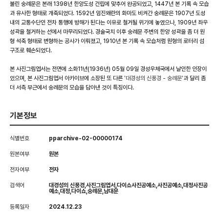
불린 숭례문은 본래 1398년 한양도성 건립에 맞추어 완공되었고, 1447년 본 기록 속 모습
과 유사한 형태로 개축되었다. 1592년 임진왜란의 화마도 비켜간 숭례문은 1907년 도성
내의 교통수단인 전차 통행에 방해가 된다는 이유로 철거될 위기에 놓였으나, 1909년 좌우
성곽을 철거하는 선에서 마무리되었다. 경술국치 이후 숭례문 주변의 한양 성곽을 좀 더 원
형 석축 형태로 변형하는 공사가 이뤄졌고, 1910년 본 기록 속 모습처럼 원형의 로터리 섬
구조로 훼손되었다.
본 사진그림엽서는 전면에 소화11년(1936년) 05월 09일 경성우체국에서 날인한 인장이
있으며, 본 사진그림엽서 아카이브에 소장된 또 다른
'대경성의 신풍경 - 숭례문'
과 달리 좀
더 서측 부근에서 숭례문의 모습을 담아낸 것이 특징이다.
기본정보
식별번호
pparchive-02-00000174
원본여부
원본
전자여부
전자
검색어
대경성의 신풍경,사진그림엽서,다이쇼사진공예소,사진공예소,대정사진공
예소,대정,다이쇼,숭례문,남대문
등록일자
2024.12.23