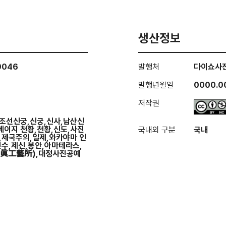
생산정보
0046
발행처
다이쇼사
발행년월일
0000.0
저작권
조선신궁,신궁,신사,남산신
메이지 천황,천황,신도,사진
국내외 구분
국내
,제국주의,일제,와카야마 인
수,제신,봉안,아마테라스,
眞工藝所),대정사진공예