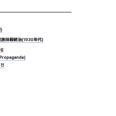
)
民族抹殺統治(1930年代)
시설
ropaganda)
기전