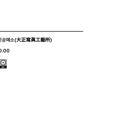
진공예소(大正寫眞工藝所)
0.00