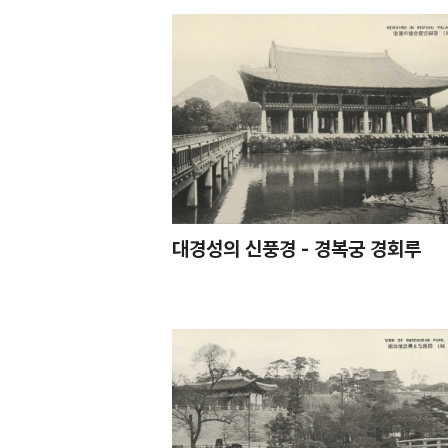
대경성의 신풍경 - 경복궁 경회루