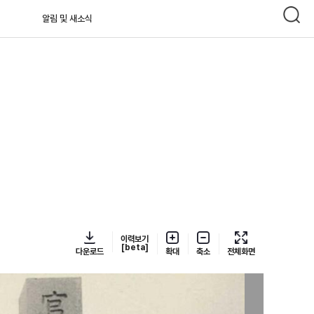
알림 및 새소식
이력보기
[beta]
다운로드
확대
축소
전체화면