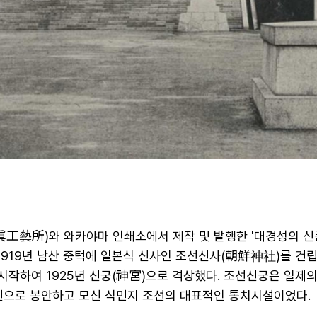
工藝所)와 와카야마 인쇄소에서 제작 및 발행한 '대경성의 신풍
1919년 남산 중턱에 일본식 신사인 조선신사(朝鮮神社)를 건립
 시작하여 1925년 신궁(神宮)으로 격상했다. 조선신궁은 일제
신으로 봉안하고 모신 식민지 조선의 대표적인 통치시설이었다.