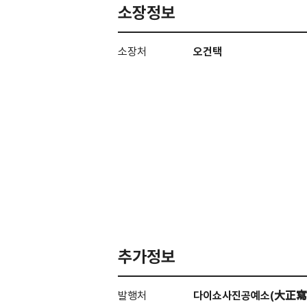
소장정보
소장처
오건택
추가정보
발행처
다이쇼사진공예소(大正