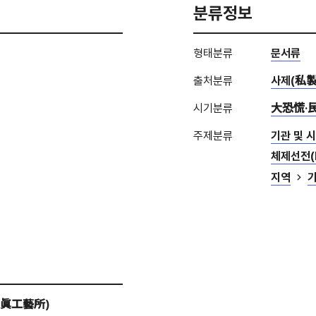
분류정보
형태분류
문서류
출처분류
사제(私製
시기분류
大恐慌·
주제분류
기관 및 
체제선전(P
지역
寫眞工藝所)