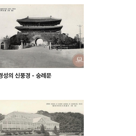
경성의 신풍경 - 숭례문