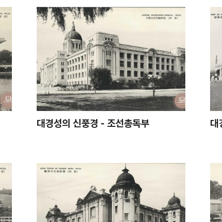
대경성의 신풍경 - 조선총독부
대