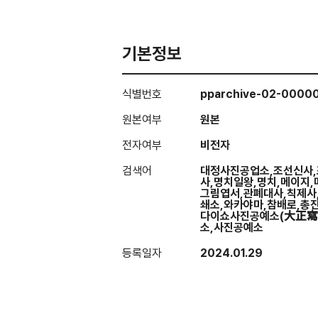
기본정보
식별번호
pparchive-02-0000
원본여부
원본
전자여부
비전자
검색어
대정사진공업소,조선신사,
사,명치일왕,명치,메이지,
그림엽서,관폐대사,칙제사
쇄소,와카야마,참배로,총진
다이쇼사진공예소(大正寫
소,사진공예소
등록일자
2024.01.29