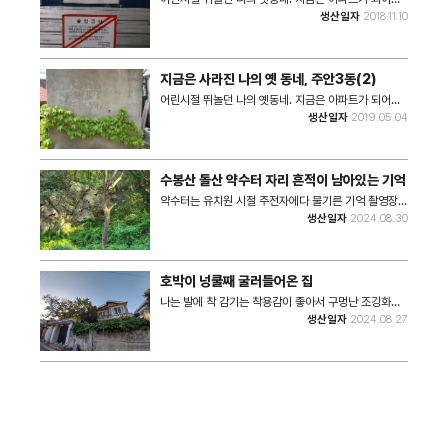
렸지만 처음 옆집 친구도 사귀고... 사춘기때는 집이 싫
생산일자
2018.11.10
다고 뛰쳐나가기도 하고... 어른이 되어서는 첫사랑에 차
이고 동네 슈퍼에서 막걸리 사다 동네 공원에서 울기도
하고... 그땐 그렇게 싫던 이 동네가 갈수 없으니 더 애틋
하다... 촬영장소: 현 주안파크자이 촬영일자: 2018년
지금은 사라진 나의 옛 동네, 주안3동(2)
11월 10일 사진장수: 2장 #. 해당 사진은 2024 특성화
사업 기록물 수진 공모전 <사라져 가는 것들>을 통해
어린시절 뛰놀던 나의 옛동네. 지금은 아파트가 되어버
수집된 사진입니다.
렸지만 처음 옆집 친구도 사귀고... 사춘기때는 집이 싫
생산일자
2019.05.04
다고 뛰쳐나가기도 하고... 어른이 되어서는 첫사랑에 차
이고 동네 슈퍼에서 막걸리 사다 동네 공원에서 울기도
하고... 그땐 그렇게 싫던 이 동네가 갈수 없으니 더 애틋
하다... 촬영장소: 현 주안파크자이 촬영일자: 2019년
수봉산 돌산 약수터 자리 흔적이 남아있는 기억
5월 4일 사진장수: 6장 #. 해당 사진은 2024 특성화
사업 기록물 수진 공모전 <사라져 가는 것들>을 통해
약수터는 유치원 시절 주전자에다 물기른 기억 촬영장
수집된 사진입니다.
소: 주안 4동 지금은 사라진 수봉산 돌산 약수터 촬영일
생산일자
2024.08.30
자: 2024년 8월 30일 사진장수: 2장 #. 해당 사진은
2024 특성화사업 기록물 수집 공모전 <사라져 가는
것들>을 통해 수집된 사진입니다.
호박이 넝쿨째 굴러들어온 집
나는 발에 착 감기는 착용감이 좋아서 구멍난 조깅화를
버릴 수 없었다. 이곳저곳 나와 함께 다니다 보니 바늘
생산일자
2024.08.27
구멍만 하던 것이 동전 크기의 구멍 2개가 되었다. 아쉽
고 섭섭했지만 조깅화는 휴지통 속으로 사라졌다. 우리
가 사는 집도 낡은 조깅화 같은 것이 아닐까? 하는 생각
이 든다. 재개발이 진행 중인 구시가를 걷다보,면 나지막
한 담장, 시멘트가 드러나는 벽체, 색이 바랜 낡은 집들
을 보게 된다. 주거 생활의 편리함을 생각하면 부수고 새
로 짓는 게 맞겠지만 낡은 집들이 사라진다는 것이 아쉽
고 섭섭한 마음이 드는 것도 사실이다. 보기엔 낡았지만
주인의 살뜰한 관심 속에 세월을 견뎌낸 집이라는 걸 느