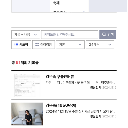
축제
문화예술 (8)
사건 (3)
미분류
검색
카드형
갤러리형
총
91
개의 기록물
김은숙 구술인터뷰
* 주 제 : 미추홀의 사람들 * 목 적 : 미추홀구의
지역사와 구술자의 생애사 * 구 술 자 : 김은숙 * 면
생산일자
2024.11.15
담 자 : 시민기록단 전윤경 * 면담 지원 : 시민기록단 정
은주 * 면담 일자 : 2024년 11월 15일 * 면담장소 : 김
은숙님 자택 * 구술내용요약 : 김은숙님의 어린 시절, 신
기촌의 옛 모습, 김은숙님의 일(진흥요업, 광덕목재, 요
김은숙(1950년생)
양보호사), 종교와 앞으로의 삶을 기록 * 관리파일(비공
개) 1. 질문지 2. 구술활용동의서 3. 개인정보동의서 4.
2024년 11월 15일 주안 신기시장 근방에서 오래 살아
음성파일 5. 녹취문
오신 구술자 김은숙님의 생애사와 신기시장 일대의 변천
생산일자
2024.11.15
사를 구술채록 인터뷰를 진행한 모습이다.