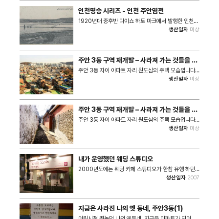
인천명승 시리즈 - 인천 주안염전
1920년대 중후반 다이쇼 하토 마크에서 발행한 인천명
승 시리즈 사진그림엽서 중 인천 주안염전 일원의 모습
생산일자
미상
을 담은 기록이다. 대한민국 최초의 천일염전인 주안염
전은 일제에 의해 1912년 대대적인 조성작업이 진행되
었으며, 1919년에 본 기록 속 모습과 유사한 형태의 대
규모 염전지역이 완성되었다.
주안 3동 구역 재개발 – 사라져 가는 것들을 기
록하다(4)
주안 3동 자이 아파트 자리 원도심의 주택 모습입니다.
촬영장소: 주안 3동 일대 촬영일자: 2017년부터 현재
생산일자
미상
까지 사진장수: 8장 #. 해당 사진은 2024 특성화사업
기록물 수진 공모전 <사라져 가는 것들>을 통해 수집된
사진입니다.
주안 3동 구역 재개발 – 사라져 가는 것들을 기
록하다(3)
주안 3동 자이 아파트 자리 원도심의 주택 모습입니다.
촬영장소: 주안 3동 일대 촬영일자: 2017년부터 현재
생산일자
미상
까지 사진장수: 7장 #. 해당 사진은 2024 특성화사업
기록물 수진 공모전 <사라져 가는 것들>을 통해 수집된
사진입니다.
내가 운영했던 웨딩 스튜디오
2000년도에는 웨딩 카페 스튜디오가 한참 유행 하던
시기였다. 그 당시 저렴 한 금액으로 드레스 입고 친구들
생산일자
2007
이랑 사진 촬영 하는게 유행하던 시기 주안에서 운영했
던 스튜디오이다. 촬영장소: 인천 미추홀구 미추홀대로
719번길 9 촬영일자: 2007년 사진장수: 1장 #. 해당
사진은 2024 특성화사업 기록물 수진 공모전 <사라져
지금은 사라진 나의 옛 동네, 주안3동(1)
가는 것들>을 통해 수집된 사진입니다.
어린시절 뛰놀던 나의 옛동네. 지금은 아파트가 되어버