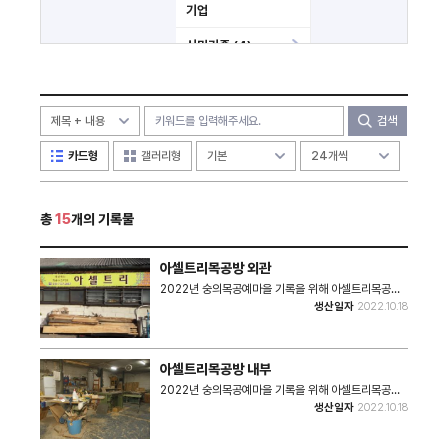
기업
시민기증 (4)
미분류
기타
검색
카드형
갤러리형
총
15
개의 기록물
아셀트리목공방 외관
2022년 숭의목공예마을 기록을 위해 아셀트리목공방
외관을 촬영한 사진이다. • 촬영장소 : 아셀트리목공방
생산일자
2022.10.18
(미추홀구 숭의동) • 촬영일시 : 2022년 10월 18일 •
사진크기 : 6215x3496 • 사진장수 : 1장
아셀트리목공방 내부
2022년 숭의목공예마을 기록을 위해 아셀트리목공방
내부를 촬영한 사진이다. • 촬영장소 : 아셀트리목공방
생산일자
2022.10.18
(미추홀구 숭의동) • 촬영일시 : 2022년 10월 18일 •
사진크기 : 5184x3456 • 사진장수 : 3장