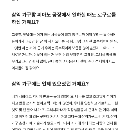
삼익 가구랑 피아노 공장에서 일하실 때도 로구로를
하신 거예요?
그렇죠. 옛날에는 이거 하는 사람들이 많지 않으니까 이제 우리는 특수직에
들어가서 그것만 한 달 치 저기 오다를 딱 줘. 그럼 그거 한 보름치밖에 안 돼.
그것만 하는 거야. 근데 우리는 특수직이라 보급을 많이 받았지. 그러고 또
새로운 거니까. 이렇게 깎는 거 보면 쉬워 보여도 안 그래요. 그래서 막상 배
우려고 그러면 쉽지 않아. 근데 특히 여자들은 더 잘해. 손이 섬세해가지고
여자들이 잘 깎아요.
삼익 가구에는 언제 있으셨던 거예요?
내가 세화라고 벽시계 만드는 곳에 있었어요. 나무를 짧고 조그맣게 깎아가
지고 반을 쪼개서 붙이고 막 그런 게 많았어. 후배들 양성하고 가르치고 그런
것도 몇 년 했어 내가 또. 그러니까 내가 직장생활을 세 군데서 한 거야. 세화
라고 하인천에 있는 곳인데 거기서 하고 그다음에 삼익가구로 간 거지. 삼익
가구 초창기 때 기술자가 없으니까 그래서 거기에 후배 되는 사람이 먼저 들
어갔어. 그 후배가 “형님 일이 많아가지고 저 혼자서 안 돼요. 봉급 많이 받게