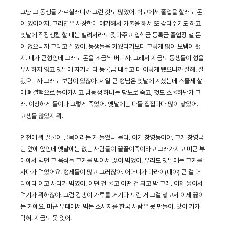
그냥 그 동생들 가르칠래니까 그런 것도 많았어. 학교에서 졸업을 할래도 돈
이 있어야지. 그러면은 사장한테 얘기해서 가불을 해서 또 갖다주기도 하고
옛날에 직장생활 할 때는 빌려서라도 갖다주고 입학금 등록금 졸업장 낼 돈
이 없으니까 그러고 살았어. 동생들을 키웠다기보다 그렇게 많이 보탬이 됐
지. 내가 큰형인데 그래도 돈을 조금씩 버니까. 그래서 지금도 동생들이 형을
무시하지 않고 옛날에 자기네 다 등록금 내주고 다 이렇게 됐으니까 잘해. 잘
됐으니까 그래도 보람이 있잖아. 제일 큰 형님은 옛날에 계셨는데 스물세 살
에 폐결핵으로 돌아가시고 남동생 하나는 당뇨로 죽고, 것도 스물하난가 그
래. 이상하게 둘이나 그렇게 죽었어. 옛날에는 다들 집집마다 많이 낳았어.
고생들 많았지 뭐.
인천에 뭐 꿀꿀이 골목이라는 거 들었나 몰라. 여기 창영동이야. 그게 창영국
민 앞에 앞인데 옛날에는 없는 사람들이 꿀꿀이죽이라고 그래가지고 미군 부
대에서 먹던 그 음식들 그거를 받아서 끓여 먹었어. 우리도 옛날에는 그거를
사다가 먹었어요. 형제들이 많고 그러잖아. 어머니가 다라이(대야) 큰 걸 머
리에다 이고 사다가 먹였어. 어떤 건 물고 어떤 건 되고 막 그래. 이제 묽어서
먹기가 뭐하잖아. 그럼 강냉이 가루를 거기다 노란 거 그걸 넣고서 이제 끓이
는 거예요. 미군 부대에서 먹는 소시지를 한국 사람은 못 만들어. 맛이 기가
막혀. 지금도 못 잊어.