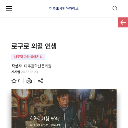
로구로 외길 인생
나뭇결 따라 살아온 삶
작성자
미추홀학산문화원
게시일
2022.12.23
0