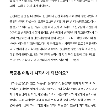
흘 전에 여기를 오신 거야. 영종도가 마누라 고향이니까 거기를 찾아간 거야.
그리고 그해에 이제 내가 태어났지.
인천에는 일곱 살 때 왔어요. 집안이 다 인천 화수동으로 왔어. 송현국민학교
를 5학년까지 다녔는데, 초등학교 2학년 때인가 1학년 때 송림동으로 이사
를 했어요. 아버님 친구분이 집을 하나 짓자고 그래서 그 친구분하고 집을 지
어가지고 송림동에서 살게 됐어요. 송림동에서 송현동까지 학교를 걸어서 다
녔어. 옛날에는 뭐 웬만한 사람들이 걸어 다녔죠. 그러다 5학년 2학기 때 정
부에서 아이들 가까운 데로 다니게 하라고 해서 서림국민학교로 전학을 했어
요. 어린애가 멀리 학교를 다니려고 해봐요. 옛날에는 송현초등학교 가는 길
에 강물이 흘렀어요. 옛날 현대극장 송림시장 앞에 둑이 있었어. 그럼 비 오
는 날 같으면 학교 가려고 건너다가 신발도 잊어 먹고 그랬지.
목공은 어떻게 시작하게 되셨어요?
내가 위로 형님이 있고, 여동생이 둘에다가 남동생까지 형제가 자그마치 여
섯이야. 옛날에는 형제가 그렇게 많았어. 근데 형님이 20살에 돌아가시고 이
제 내가 장남이 된 거야. 서울 왕십리에서 사돈 아저씨가 서울에서 공예사를
했어요. 그때 당시에는 공예를 해서 돈을 엄청 많이 벌었어. 중학교 끝날 무
렵에 큰아버님이 “야, 너하고 사돈 아저씨 되는 분이 있는데, 거기 한번 구경