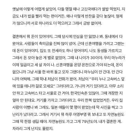
옛날에 이렇게 어렵게 살았어. 다들 명절 때나 고깃국에다가 쌀밥 먹었지. 지
금도 내가 밥을 빨리 먹는 편이거든. 왜냐 이렇게 반찬을 갖다 놓잖아. 형제
가 많으니까 서로 하나라도 더 먹으려고 그래서 금방 없어져.
결혼해서 뭐 돈이 있어야지. 그때 당시에 인심을 안 잃었나 봐. 동네에서 다
왔어요. 사람들이 축의금을 진짜 많이 냈어. 근데 신혼여행을 가려고 그랬는
데 돈이 있어야지. 집도 또 전세라도 하나 얻어야지. 나도 동생들 가르치고
그래서 돈 모아 놓은 게 별로 없었어. 그때 내 나이가 30이야. 우리 마누라가
이제 일곱이고 세 살 차이 나. 신혼여행을 온양 온천으로 가야 되는데, 돈이
없으니까 그냥 서울 한 바퀴 돌고 오자 그랬더니 마누님이 안 간대. 안 간다
니까 어떡해. 그때 막내 처남이 전화가 왔어. 처남이 “우리 누나 고속버스 앞
에 있을 테니까 걸로 오세요” 그러더라고. 가니까 거기 있더라고. 아무 소리
안 하고 고속버스 타고 서울로 간 거야. 한국민속촌 있잖아. 그때 개장한 지
얼마 안 된대요. 거기를 가자고 그러더라고. 우리 한복 입었었거든. 우리 집
사람이 이뻤나 봐 그래도. 일본 애들이 몇 명이 왔었는데 막 사진을 찍고 그
난리가 났더라고. 그래서 거기서 뭐 하루 어영부영 뭐 보내고 또 자연농원도
그때 막 한참 생길 때야. 자연농원도 가고 그게 79년도야. 내가 결혼한 게.
차라리 그게 난지도 몰랐지.