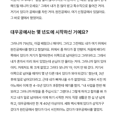
해드릴 테니까 오세요.” 그래서 내가 돈 많이 받고 특수직으로 들어간 거야.
거기서 있다가 공예사를 차린 거야. 원진공예사. 여기 신정공예사 있잖아요.
그 바로 옆에서 했었어요.
대우공예사는 몇 년도에 시작하신 거예요?
그러니까 79년도, 이걸 배웠으니 해야지. 그리고 그전에도 내가 여기 위에서
원진공예사를 했다고 했잖아요. 위에서 좀 하다가 잘 안됐어. 처음에 배다리
쪽에서 있다가 거기가 철거되면서 이쪽으로 넘어온다고 그러더라고. 그래서
내가 혼자서 미리 와서 있었는데 손님이 안 몰리는 거야. 그러니까 일이 있어
야지. 거래처도 뭐 크게 없었고 그러다 보니까 ‘아, 이거 안 돼 갔다. 거기서
이쪽으로 넘어올 때까지 몇 년 다른 데서 있다가 와야 되갔다.’ 했는데, 3년
후에 일로 넘어오더라고. 근데 내가 빠져나올 수가 없었어요. 그래서 서진 피
아노에서 이제 한 4~5년 있다가 과장한테 얘기를 했지. “내 사업을 한번 해
보려고 그러니까 하청을 좀 주십시오.” 그랬더니 그렇게 하자고 합의를 봐 가
지고 내가 일로 넘어와서 이제 하기 시작한 거야. 직장 생활은 한 십 년 넘게
하고, 대우공예사만 한 게 40년 이상이야. 세화 벽시계에 있다가 삼익가구
갔다가 원진공예사 했다가 다시 서진피아노 갔다가 대우공예사를 열었지.