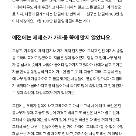
전부 나무 개통 친구들이 많아. 나무 만지는 친구끼리 친목회도 하고 그래요.
그래야 나무도 싸게 수급하고 나무에 대해서 알고 또 돈 없으면 “야 외상으
로 하자. 나중에 줄게.” 나는 한 달에 한 번씩 해. 그 친구는 한 달에 100만 원
어치 하잖아요. 그럼 100만 원 말일에 끊어주는 거야.
예전에는 제재소가 가좌동 쪽에 많지 않았나요.
그렇죠. 가좌동이 제재 단지라 거기 제재 단지였어. 그리고 인천 여기서 송림
동 로타리 쪽에도 많았어요. 지금은 많이 없어졌지. 항상 그 집에 나무 냄새
가 똥 냄새 비슷하게 나잖아. 물에다 담가가지고 있다가 배에다 싣고 오거든.
지금 만석동 동일방직 뒤쪽에 가보면 말도 못 해. 지금도 그래. 그 동네 옛날
에 나무 껍데기를 까가지고 불을 땠거든 사람들이. 땔감이 없으니까 그 껍데
기 베끼다가 굴러가지고 빨려 들어가서 죽기도 많이 죽었었지. 그 전에 진짜
로 많이 죽었어. 대성목재가 거기 있었거든.
그전에는 우리가 잡목이라고 그래가지고 가서 보고서 사야 돼요. 국산은 단
풍나무가 많어. 지금도 있는데 가격도 비싸고 또 국산은 나무가 별로 없어.
그래서 수입산밖에는 쓸 나무가 없어. 요즘은 국산은 다 비싼 거야 뭐든지.
그래서 국산 나무로 만들어주면 비싼 거야 가격이. 그러니까 할 수 없이 수입
제를 쓰는 거야. 그리고 별 차이도 안 나고, 가져가는 사람도 비싼 거 해달라