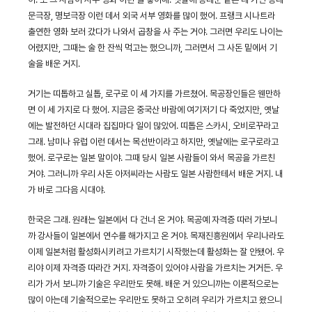
문극장, 명보극장 이런 데서 외국 서부 영화를 많이 했어. 프랭크 시나트라
출연한 영화 보러 갔다가 나와서 곱창을 사 주는 거야. 그러면 우리도 나이는
어렸지만, 그때는 술 한 잔씩 먹고는 했으니까, 그러면서 그 사돈 밑에서 기
술을 배운 거지.
거기는 띠톱하고 실톱, 로구로 이 세 가지를 가르쳤어. 목공장인들은 웬만하
면 이 세 가지로 다 했어. 지금은 중국산 바람에 여기저기 다 죽었지만, 옛날
에는 발전하던 시대라 집집마다 일이 많았어. 띠톱은 스카시, 오비로꾸라고
그래. 남미나 유럽 이런 데서는 목선반이라고 하지만, 옛날에는 로구로라고
했어. 로구로는 일본 말이야. 그때 당시 일본 사람들이 와서 목공을 가르친
거야. 그러니까 우리 사돈 아저씨라는 사람도 일본 사람한테서 배운 거지. 내
가 바로 그다음 시대야.
한국은 그래. 원래는 일본에서 다 건너 온 거야. 목공예 자격증 따러 가보니
까 강사들이 일본에서 연수를 해가지고 온 거야. 목재진흥원에서 우리나라도
이제 일본처럼 활성화시키려고 가르치기 시작했는데 활성화는 잘 안됐어. 우
리야 이제 자격증 따라간 거지. 자격증이 있어야 사람을 가르치는 거거든. 우
리가 가서 보니까 기술은 우리만도 못해. 배운 거 있으니까는 이론적으로는
많이 아는데 기술적으로는 우리만도 못하고 오히려 우리가 가르치고 왔으니