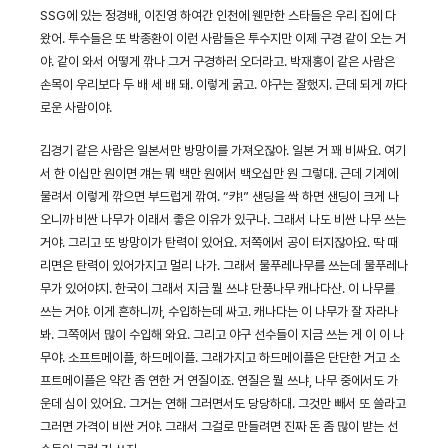
SSG에 있는 정경배, 이진영 하여간 인천에 웬만한 스타들은 우리 집에 다
왔어. 투수들은 또 박종환이 이런 사람들은 투수지만 이제 구경 같이 오는 거
야. 같이 와서 어떻게 깎나 그거 구경하러 오더라고. 박재홍이 같은 사람은
손목이 우리보다 두 배 세 배 돼. 이렇게 굵고. 야구는 잘했지. 근데 되게 까다
로운 사람이야.
김경기 같은 사람은 일본서만 방망이를 가져오잖아. 일본 거 꽤 비싸요. 여기
서 한 이십만 원이면 걔는 뭐 백만 원에서 백오십만 원 그렇대. 근데 기계에
물려서 이렇게 깎으면 부드럽게 깎여. “캬!” 샌딩을 싹 하면 샌딩이 크게 나
오니까 비싼 나무가 이래서 좋은 이유가 있구나. 그래서 나도 비싼 나무 쓰는
거야. 그리고 또 방망이가 탄력이 있어요. 저쪽에서 공이 터지잖아요. 딱 때
리면은 탄력이 있어가지고 멀리 나가. 그래서 물푸레나무를 쓰는데 물푸레나
무가 있어야지. 한국이 그래서 지금 뭘 쓰냐 단풍나무 캐나다산. 이 나무를
쓰는 거야. 이게 흔하니까, 수입하는데 싸고. 캐나다는 이 나무가 잘 자라나
봐. 그쪽에서 많이 수입해 와요. 그리고 야구 선수들이 지금 쓰는 게 이 이 나
무야. 소프트메이플, 하드메이플. 그래가지고 하드메이플은 단단한 거고 소
프트메이플은 약간 좀 연한 거 연질이죠. 연질은 뭘 쓰냐, 나무 중에서도 가
운데 심이 있어요. 그거는 연해 그러면서도 당당하대. 그것만 빼서 또 쓸라고
그러면 가격이 비싼 거야. 그래서 그걸로 만들려면 진짜 돈 좀 많이 받는 선