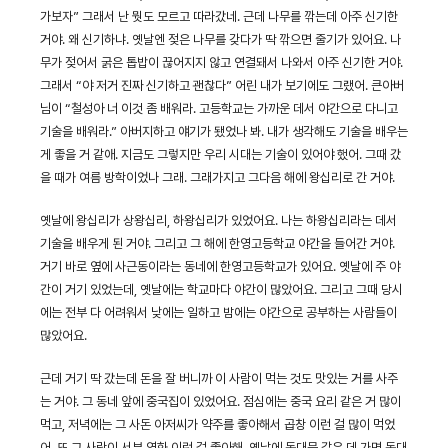
가보자” 그래서 난 뭣도 모르고 따라갔네. 근데 나무를 깎는데 아주 신기한
거야. 왜 신기하냐. 옛날엔 젖은 나무를 갖다가 딱 깎으면 줄기가 있어요. 나
무가 젖어서 굵은 톱밥이 끊어지지 않고 연결돼서 나와서 아주 신기한 거야.
그래서 “야 저거 진짜 신기하고 괜찮다” 어린 내가 보기에도 그랬어. 큰아버
님이 “철성아 너 이것 좀 배워라. 고등학교는 가까운 데서 야간으로 다니고
기술을 배워라.” 아버지하고 얘기가 됐었나 봐. 내가 생각해도 기술을 배우는
게 좋을 거 같애. 지금도 그렇지만 우리 시대는 기술이 있어야 했어. 그때 갔
을 때가 여름 방학이었나 그래. 그래가지고 그다음 해에 왕십리로 간 거야.
옛날에 왕십리가 상왕십리, 하왕십리가 있었어요. 나는 하왕십리라는 데서
기술을 배우게 된 거야. 그리고 그 해에 한영고등학교 야간을 들어간 거야.
거기 바로 옆에 사근동이라는 동네에 한영고등학교가 있어요. 옛날에 주 야
간이 거기 있었는데, 옛날에는 학교마다 야간이 많았어요. 그리고 그때 당시
에는 전부 다 어려워서 낮에는 일하고 밤에는 야간으로 공부하는 사람들이
많았어요.
근데 거기 딱 갔는데 돈을 잘 버니까 이 사람이 먹는 것도 맛있는 거를 사주
는 거야. 그 동네 앞에 중국집이 있었어요. 점심에는 중국 요리 같은 거 많이
먹고, 저녁에는 그 사돈 아저씨가 약주를 좋아해서 곱창 이런 걸 많이 먹었
어. 또 그 사람이 서부 영화 이런 걸 좋아해. 옛날에 동대문 같은 데 가면 동대