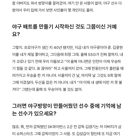
람 아버지도 와서 방망이를 잘라갔어. 여기 안 온 사람이 없어. 야구 선수 다
왔어서 우리 집에 가서 보면 사인볼이 몇 개인지도 몰라.
야구 배트를 만들기 시작하신 것도 그쯤이신 거예
요?
그렇지. 프로야구가 생긴 지 40년 됐지만, 지금 내가 야구광이야 광. 김광현
이를 내가 제일 좋아하고, 그다음에 최정 그래. 올해 SSG가 진짜 잘하지. 내
가 코로나 있기 전에 우리 아들보고 “야 올해 아니면은 인천이 이제 우승하
기 힘들 것 같다. 표 끊어라” 하고 서울까지 갔어. 그때 한동민이가 홈런을 때
려가지고 우승을 한 거 아니야. 서울까지 간 날, 마지막 날 그것도 9회 말에
그때 이겼잖아. 두산을 잡은 거 아니야. 내가 “야 이제 내 생에 이런 거 못 볼
거다” 그랬는데 올해 또 우승이야. 볼 것도 없어.
그러면 야구방망이 만들어줬던 선수 중에 기억에 남
는 선수가 있으세요?
많죠. 뭐, 먼저 감독했던 SK와이번스 2군 전 감독 김경기는 저 아버지가 삼
미 슈퍼스타즈 그때 감독이었지 그 사람. 또 김성갑이 정민태 또 지금 여기